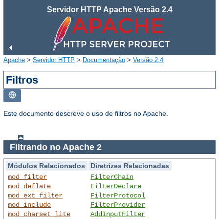
Servidor HTTP Apache Versão 2.4
Apache
>
Servidor HTTP
>
Documentação
>
Versão 2.4
Filtros
Este documento descreve o uso de filtros no Apache.
Filtrando no Apache 2
Módulos Relacionados
Diretrizes Relacionadas
mod_filter
FilterChain
mod_deflate
FilterDeclare
mod_ext_filter
FilterProtocol
mod_include
FilterProvider
mod_charset_lite
AddInputFilter