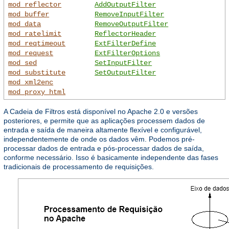
mod_reflector
AddOutputFilter
mod_buffer
RemoveInputFilter
mod_data
RemoveOutputFilter
mod_ratelimit
ReflectorHeader
mod_reqtimeout
ExtFilterDefine
mod_request
ExtFilterOptions
mod_sed
SetInputFilter
mod_substitute
SetOutputFilter
mod_xml2enc
mod_proxy_html
A Cadeia de Filtros está disponível no Apache 2.0 e versões
posteriores, e permite que as aplicações processem dados de
entrada e saída de maneira altamente flexível e configurável,
independentemente de onde os dados vêm. Podemos pré-
processar dados de entrada e pós-processar dados de saída,
conforme necessário. Isso é basicamente independente das fases
tradicionais de processamento de requisições.