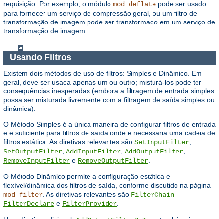
requisição. Por exemplo, o módulo
pode ser usado
mod_deflate
para fornecer um serviço de compressão geral, ou um filtro de
transformação de imagem pode ser transformado em um serviço de
transformação de imagem.
Usando Filtros
Existem dois métodos de uso de filtros: Simples e Dinâmico. Em
geral, deve ser usada apenas um ou outro; misturá-los pode ter
consequências inesperadas (embora a filtragem de entrada simples
possa ser misturada livremente com a filtragem de saída simples ou
dinâmica).
O Método Simples é a única maneira de configurar filtros de entrada
e é suficiente para filtros de saída onde é necessária uma cadeia de
filtros estática. As diretivas relevantes são
,
SetInputFilter
,
,
,
SetOutputFilter
AddInputFilter
AddOutputFilter
e
.
RemoveInputFilter
RemoveOutputFilter
O Método Dinâmico permite a configuração estática e
flexível/dinâmica dos filtros de saída, conforme discutido na página
. As diretivas relevantes são
,
mod_filter
FilterChain
e
.
FilterDeclare
FilterProvider