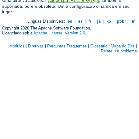
Uma diretiva adicional,
também é
AddOutputFilterByType
suportada, porem obsoleta. Um a configuração dinâmica em seu
lugar.
Línguas Disponíveis:
en
|
es
|
fr
|
ja
|
ko
|
pt-br
|
tr
Copyright 2026 The Apache Software Foundation.
Licenciado sob a
Apache License, Version 2.0
.
Módulos
|
Diretivas
|
Perguntas Frequentes
|
Glossário
|
Mapa do Site
|
Relate um problema