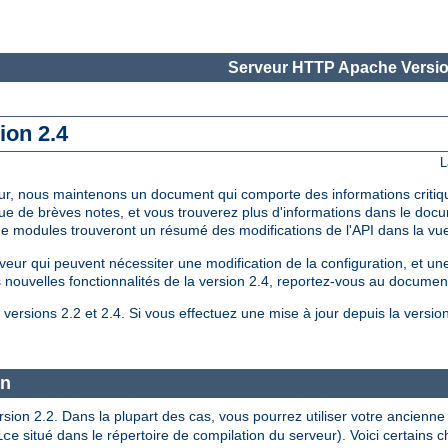
Serveur HTTP Apache Versio
ion 2.4
L
à jour, nous maintenons un document qui comporte des informations critiq
que de brèves notes, et vous trouverez plus d'informations dans le do
 de modules trouveront un résumé des modifications de l'API dans la v
 qui peuvent nécessiter une modification de la configuration, et une 
es nouvelles fonctionnalités de la version 2.4, reportez-vous au document
versions 2.2 et 2.4. Si vous effectuez une mise à jour depuis la versio
on
version 2.2. Dans la plupart des cas, vous pourrez utiliser votre ancie
situé dans le répertoire de compilation du serveur). Voici certains
ice