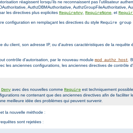
orisation réagissent lorsqu'ils ne reconnaissent pas l'utilisateur authen
Authoritative, AuthzDBMAuthoritative, AuthzGroupFileAuthoritative, Au
r les directives plus explicites
,
, et
RequireAny
RequireNone
Requir
tre configuration en remplaçant les directives du style
Require group
 du client, son adresse IP, ou d'autres caractéristiques de la requête ét
out contrôle d'autorisation, par le nouveau module
. 
mod_authz_host
avec les anciennes configurations, les anciennes directives de contrôle
u
avec des nouvelles comme
est techniquement possible 
Deny
Require
gurations ne contenant que des anciennes directives afin de faciliter l
ne meilleure idée des problèmes qui peuvent survenir.
et la nouvelle méthode :
 requêtes sont rejetées :