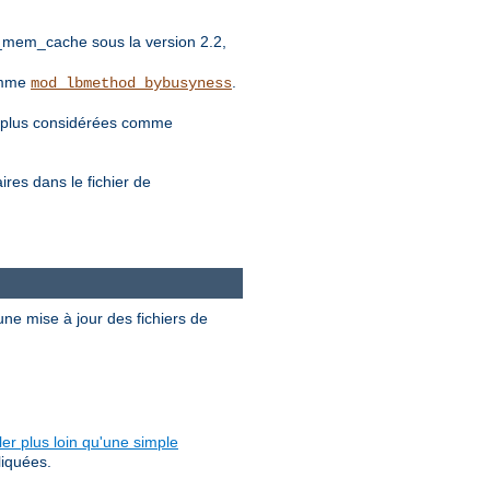
_mem_cache sous la version 2.2,
comme
.
mod_lbmethod_bybusyness
nt plus considérées comme
es dans le fichier de
ne mise à jour des fichiers de
ler plus loin qu'une simple
liquées.