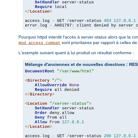
SetHandler
 server-status

Require
</
Location
>
access
.
log 
-
 GET 
/
server-status 
403
127.0
.
0.1
error
.
log 
-
 AH01797
:
 client denied by server 
Pourquoi httpd interdit l'accès à server-status alors que la 
sont prioritaires par rapport à celles d
mod_access_compat
L'exemple suivant quant à lui produit un résultat conforme :
Mélange d'anciennes et de nouvelles directives :
DocumentRoot
"/var/www/html"
<
Directory
"/"
>
AllowOverride
None
Require
</
Directory
>
<
Location
"/server-status"
>
SetHandler
 server-status

Order
 deny
,
allow

Deny
 from all

Allow
From
127.0
.
0.1
</
Location
>
access
.
log 
-
 GET 
/
server-status 
200
127.0
.
0.1