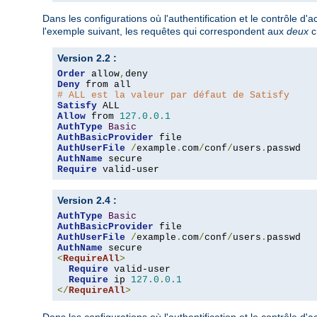
Dans les configurations où l'authentification et le contrôle d
l'exemple suivant, les requêtes qui correspondent aux
deux
c
Version 2.2 :
Order
 allow
,
Deny
# ALL est la valeur par défaut de Satisfy
Satisfy
Allow
 from 
127.0
.
0.1
AuthType
Basic
AuthBasicProvider
AuthUserFile
/
example
.
com
/
conf
/
users
.
AuthName
Require
 valid-user
Version 2.4 :
AuthType
Basic
AuthBasicProvider
AuthUserFile
/
example
.
com
/
conf
/
users
.
AuthName
<
RequireAll
>
Require
 valid-user

Require
 ip 
127.0
.
0.1
</
RequireAll
>