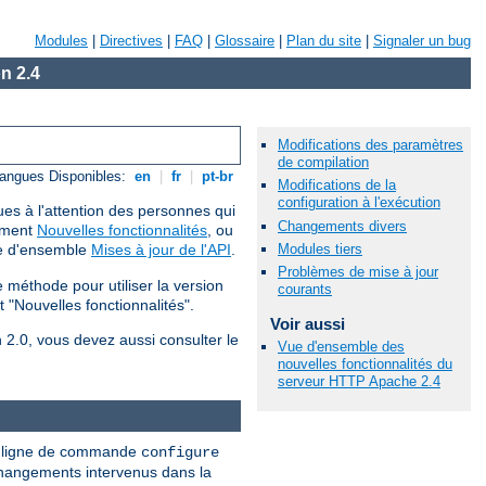
Modules
|
Directives
|
FAQ
|
Glossaire
|
Plan du site
|
Signaler un bug
n 2.4
Modifications des paramètres
de compilation
angues Disponibles:
en
|
fr
|
pt-br
Modifications de la
configuration à l'exécution
ues à l'attention des personnes qui
Changements divers
cument
Nouvelles fonctionnalités
, ou
Modules tiers
ue d'ensemble
Mises à jour de l'API
.
Problèmes de mise à jour
méthode pour utiliser la version
courants
 "Nouvelles fonctionnalités".
Voir aussi
n 2.0, vous devez aussi consulter le
Vue d'ensemble des
nouvelles fonctionnalités du
serveur HTTP Apache 2.4
nne ligne de commande
configure
 changements intervenus dans la