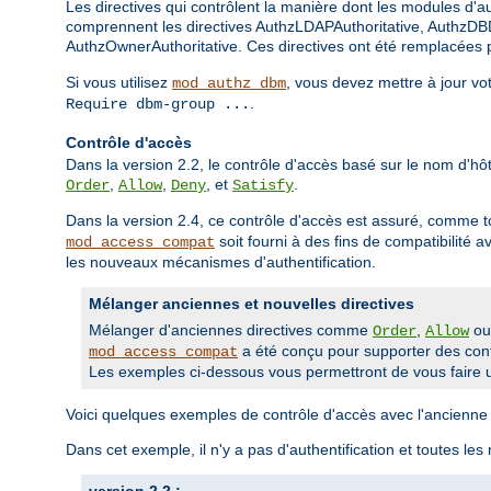
Les directives qui contrôlent la manière dont les modules d'aut
comprennent les directives AuthzLDAPAuthoritative, AuthzDBD
AuthzOwnerAuthoritative. Ces directives ont été remplacées pa
Si vous utilisez
, vous devez mettre à jour vo
mod_authz_dbm
.
Require dbm-group ...
Contrôle d'accès
Dans la version 2.2, le contrôle d'accès basé sur le nom d'hôte
,
,
, et
.
Order
Allow
Deny
Satisfy
Dans la version 2.4, ce contrôle d'accès est assuré, comme t
soit fourni à des fins de compatibilité 
mod_access_compat
les nouveaux mécanismes d'authentification.
Mélanger anciennes et nouvelles directives
Mélanger d'anciennes directives comme
,
o
Order
Allow
a été conçu pour supporter des confi
mod_access_compat
Les exemples ci-dessous vous permettront de vous faire u
Voici quelques exemples de contrôle d'accès avec l'ancienne 
Dans cet exemple, il n'y a pas d'authentification et toutes les