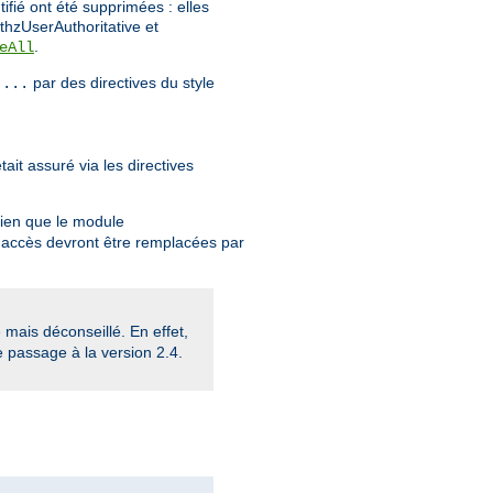
tifié ont été supprimées : elles
thzUserAuthoritative et
.
eAll
par des directives du style
 ...
ait assuré via les directives
Bien que le module
 d'accès devront être remplacées par
mais déconseillé. En effet,
e passage à la version 2.4.