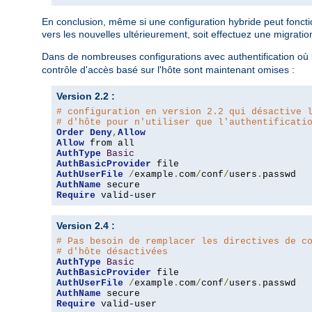
En conclusion, même si une configuration hybride peut fonction
vers les nouvelles ultérieurement, soit effectuez une migratio
Dans de nombreuses configurations avec authentification où l
contrôle d'accès basé sur l'hôte sont maintenant omises :
Version 2.2 :
# configuration en version 2.2 qui désactive 
# d'hôte pour n'utiliser que l'authentificati
Order
Deny
,
Allow
Allow
AuthType
Basic
AuthBasicProvider
AuthUserFile
/
example
.
com
/
conf
/
users
.
AuthName
Require
 valid-user
Version 2.4 :
# Pas besoin de remplacer les directives de c
# d'hôte désactivées
AuthType
Basic
AuthBasicProvider
AuthUserFile
/
example
.
com
/
conf
/
users
.
AuthName
Require
 valid-user