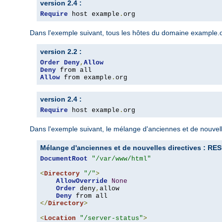
version 2.4 :
Require
 host example
.
org
Dans l'exemple suivant, tous les hôtes du domaine example.org
version 2.2 :
Order
Deny
,
Allow
Deny
Allow
 from example
.
org
version 2.4 :
Require
 host example
.
org
Dans l'exemple suivant, le mélange d'anciennes et de nouvelle
Mélange d'anciennes et de nouvelles directives : 
DocumentRoot
"/var/www/html"
<
Directory
"/"
>
AllowOverride
None
Order
 deny
,
allow

Deny
</
Directory
>
<
Location
"/server-status"
>