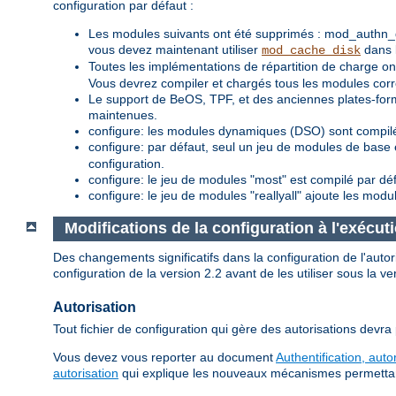
configuration par défaut :
Les modules suivants ont été supprimés : mod_authn_
vous devez maintenant utiliser
dans l
mod_cache_disk
Toutes les implémentations de répartition de charge
Vous devrez compiler et chargés tous les modules corre
Le support de BeOS, TPF, et des anciennes plates-for
maintenues.
configure: les modules dynamiques (DSO) sont compilé
configure: par défaut, seul un jeu de modules de base 
configuration.
configure: le jeu de modules "most" est compilé par dé
configure: le jeu de modules "reallyall" ajoute les modu
Modifications de la configuration à l'exécut
Des changements significatifs dans la configuration de l'aut
configuration de la version 2.2 avant de les utiliser sous la ve
Autorisation
Tout fichier de configuration qui gère des autorisations devra
Vous devez vous reporter au document
Authentification, auto
autorisation
qui explique les nouveaux mécanismes permettant d