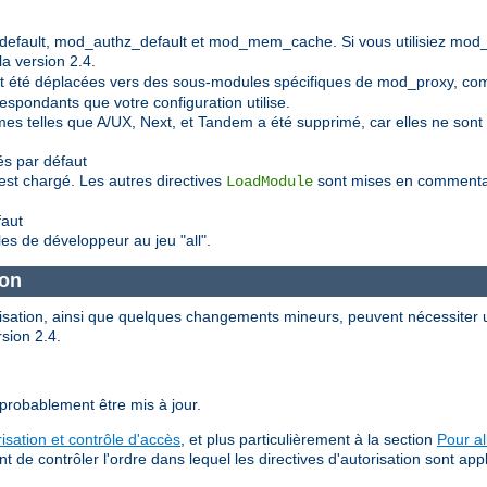
default, mod_authz_default et mod_mem_cache. Si vous utilisiez mod
a version 2.4.
 ont été déplacées vers des sous-modules spécifiques de mod_proxy, 
spondants que votre configuration utilise.
mes telles que A/UX, Next, et Tandem a été supprimé, car elles ne so
s par défaut
est chargé. Les autres directives
sont mises en commentair
LoadModule
faut
les de développeur au jeu "all".
ion
orisation, ainsi que quelques changements mineurs, peuvent nécessiter u
rsion 2.4.
 probablement être mis à jour.
risation et contrôle d'accès
, et plus particulièrement à la section
Pour al
e contrôler l'ordre dans lequel les directives d'autorisation sont app