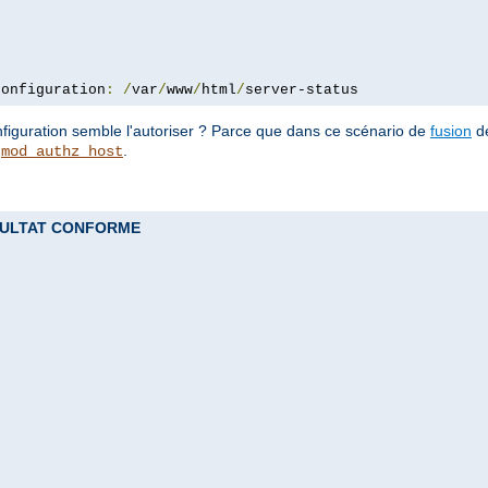
configuration
:
/
var
/
www
/
html
/
server-status
configuration semble l'autoriser ? Parce que dans ce scénario de
fusion
de
e
.
mod_authz_host
 RESULTAT CONFORME