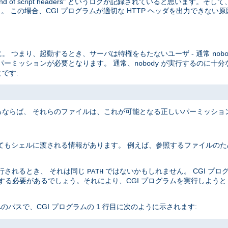
end of script headers" というログが記録されていると思います。
 この場合、CGI プログラムが適切な HTTP ヘッダを出力できない
。 つまり、起動するとき、サーバは特権をもたないユーザ - 通常
nob
パーミッションが必要となります。 通常、
が実行するのに十分
nobody
です:
ならば、 それらのファイルは、これが可能となる正しいパーミッショ
てもシェルに渡される情報があります。 例えば、参照するファイルのた
実行されるとき、 それは同じ
ではないかもしれません。 CGI プ
PATH
定する必要があるでしょう。それにより、CGI プログラムを実行しよう
 へのパスで、CGI プログラムの 1 行目に次のように示されます: