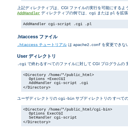
上記ディレクティブは、CGI ファイルの実行を可能にするよう 
ディレクティブの例では、
または
を拡張
AddHandler
cgi
pl
AddHandler cgi-script .cgi .pl
.htaccess ファイル
チュートリアル
は
を変更できない
.htaccess
apache2.conf
User ディレクトリ
で終わるすべてのファイルに対して CGI プログラムの
.cgi
<Directory /home/*/public_html>
Options +ExecCGI
AddHandler cgi-script .cgi
</Directory>
ユーザディレクトリの
サブディレクトリの すべての
cgi-bin
<Directory /home/*/public_html/cgi-bin>
Options ExecCGI
SetHandler cgi-script
</Directory>