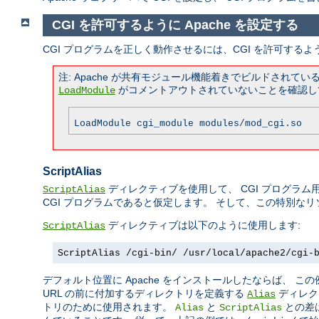
CGI を許可するように Apache を設定する
CGI プログラムを正しく動作させるには、CGI を許可するよ
注: Apache が共有モジュール機能着きでビルドされ
がコメントアウトされていないことを確認し
LoadModule
LoadModule cgi_module modules/mod_cgi.so
ScriptAlias
ディレクティブを使用して、 CGI プログラム用
ScriptAlias
CGI プログラムであると仮定します。 そして、この特別な
ディレクティブは以下のように使用します:
ScriptAlias
ScriptAlias /cgi-bin/ /usr/local/apache2/cgi-
デフォルト位置に Apache をインストールしたならば、 
URL の前に付加するディレクトリを定義する
ディレク
Alias
トリのために使用されます。
と
との差
Alias
ScriptAlias