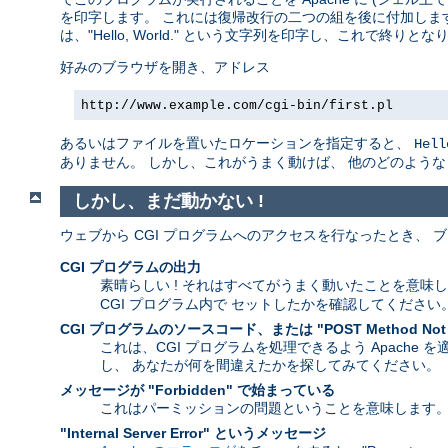
を印字します。 これには復帰改行の二つの組を後に付加します
は、"Hello, World." という文字列を印字し、これで終りとな
好みのブラウザを開き、アドレス
http://www.example.com/cgi-bin/first.pl
あるいはファイルを置いたロケーションを指定すると、
Hell
ありません。 しかし、これがうまく動けば、 他のどのよう
しかし、まだ動かない !
ウェブから CGI プログラムへのアクセスを行なったとき、
CGI プログラムの出力
素晴らしい ! それはすべてがうまく動いたことを意味
CGI プログラム内で セットしたかを確認してください
CGI プログラムのソースコード、または "POST Method Not
これは、CGI プログラムを処理できるよう Apache
し、 あなたが何を間違えたかを探してみてください。
メッセージが "Forbidden" で始まっている
これはパーミッションの問題ということを意味します
"Internal Server Error" というメッセージ