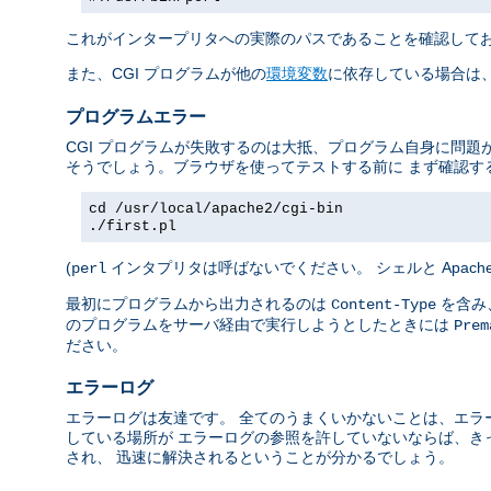
これがインタープリタへの実際のパスであることを確認して
また、CGI プログラムが他の
環境変数
に依存している場合は、
プログラムエラー
CGI プログラムが失敗するのは大抵、プログラム自身に問題
そうでしょう。ブラウザを使ってテストする前に まず確認す
cd /usr/local/apache2/cgi-bin
./first.pl
(
インタプリタは呼ばないでください。 シェルと Apac
perl
最初にプログラムから出力されるのは
を含み、
Content-Type
のプログラムをサーバ経由で実行しようとしたときには
Prem
ださい。
エラーログ
エラーログは友達です。 全てのうまくいかないことは、エラ
している場所が エラーログの参照を許していないならば、き
され、 迅速に解決されるということが分かるでしょう。