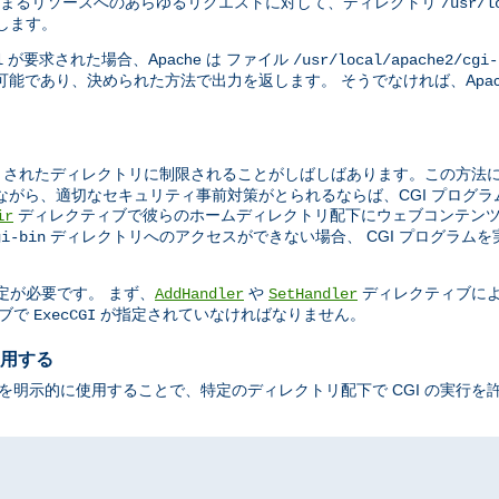
まるリソースへのあらゆるリクエストに対して、ディレクトリ
/usr/l
示します。
が要求された場合、Apache は ファイル
l
/usr/local/apache2/cgi-
能であり、決められた方法で出力を返します。 そうでなければ、Apac
されたディレクトリに制限されることがしばしばあります。この方法によ
ながら、適切なセキュリティ事前対策がとられるならば、CGI プログ
ディレクティブで彼らのホームディレクトリ配下にウェブコンテンツ
ir
ディレクトリへのアクセスができない場合、 CGI プログラム
gi-bin
定が必要です。 まず、
や
ディレクティブに
AddHandler
SetHandler
ブで
が指定されていなければなりません。
ExecCGI
使用する
を明示的に使用することで、特定のディレクトリ配下で CGI の実行を