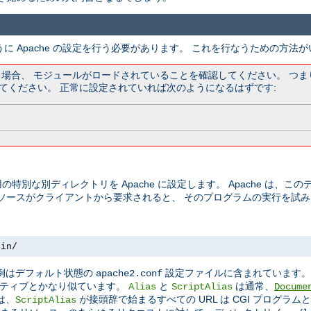
うに Apache の設定を行う必要があります。 これを行なうための方法
ている場合、 モジュールがロードされていることを確認してください。 つ
てください。 正常に設定されていれば次のようになるはずです:
の特別な別ディレクトリを Apache に設定します。 Apache は、
リソースがクライアントから要求されると、 そのプログラムの実行を試
bin/
この例はデフォルト状態の
設定ファイルに含まれています
apache2.conf
ティブとかなり似ています。
と
は通常、
Alias
ScriptAlias
Docume
は、
が接頭辞で始まるすべての URL は CGI プログラ
ScriptAlias