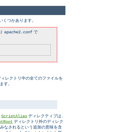
がいくつかあります。
まり
で
apache2.conf
このディレクトリ中の全てのファイルを
みます。
。
ディレクティブは、
ScriptAlias
ディレクトリ外のディレク
ntRoot
ムとみなされるという追加の意味を含