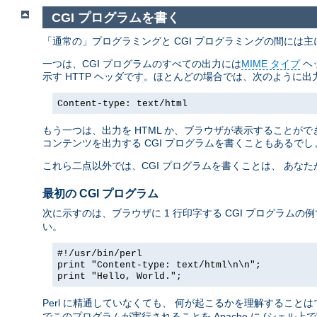
CGI プログラムを書く
「通常の」プログラミングと CGI プログラミングの間には
一つは、CGI プログラムのすべての出力には
MIME タイプ
ヘ
示す HTTP ヘッダです。ほとんどの場合では、次のように出
Content-type: text/html
もう一つは、出力を HTML か、ブラウザが表示することができ
コンテンツを出力する CGI プログラムを書くこともあるでし
これら二点以外では、CGI プログラムを書くことは、 あな
最初の CGI プログラム
次に示すのは、ブラウザに 1 行印字する CGI プログラムの
い。
#!/usr/bin/perl
print "Content-type: text/html\n\n";
print "Hello, World.";
Perl に精通していなくても、 何が起こるかを理解すること
でこのプログラムが実行されることを Apache に (シェル上で