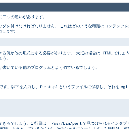
主に二つの違いがあります。
ッダを付けなければなりません。 これはどのような種類のコンテンツを
力します:
る何か他の形式にする必要があります。 大抵の場合は HTML でしょうが
ょう。
たが書いている他のプログラムとよく似ているでしょう。
例です。以下を入力し、
というファイルに保存し、それを
first.pl
cgi
はできるでしょう。1 行目は、
で見つけられるインタプ
/usr/bin/perl
実行しようとしているならば、そのシェルに ) 示します。2 行目は、前述したと