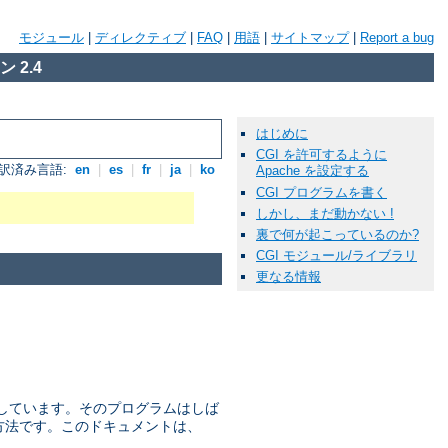
モジュール
|
ディレクティブ
|
FAQ
|
用語
|
サイトマップ
|
Report a bug
 2.4
はじめに
CGI を許可するように
訳済み言語:
en
|
es
|
fr
|
ja
|
ko
Apache を設定する
CGI プログラムを書く
しかし、まだ動かない !
裏で何が起こっているのか?
CGI モジュール/ライブラリ
更なる情報
を 定義しています。そのプログラムはしば
な方法です。このドキュメントは、