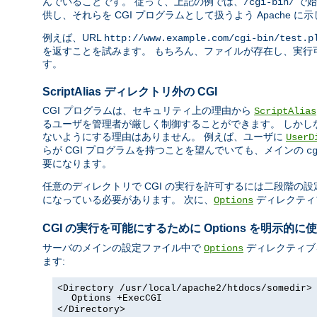
んでいることです。 従って、上記の例では、
で始
/cgi-bin/
供し、それらを CGI プログラムとして扱うよう Apache に
例えば、URL
http://www.example.com/cgi-bin/test.p
を返すことを試みます。 もちろん、ファイルが存在し、実行可
す。
ScriptAlias ディレクトリ外の CGI
CGI プログラムは、セキュリティ上の理由から
ScriptAlias
るユーザを管理者が厳しく制御することができます。 しかし
ないようにする理由はありません。 例えば、ユーザに
UserD
らが CGI プログラムを持つことを望んでいても、メインの
c
要になります。
任意のディレクトリで CGI の実行を許可するには二段階の設
になっている必要があります。 次に、
ディレクティ
Options
CGI の実行を可能にするために Options を明示的に
サーバのメインの設定ファイル中で
ディレクティブ
Options
ます:
<Directory /usr/local/apache2/htdocs/somedir>
Options +ExecCGI
</Directory>