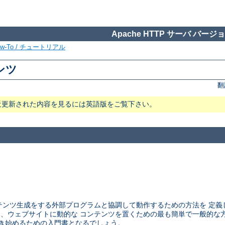
Apache HTTP サーバ バージョン
ow-To / チュートリアル
テンツ
翻
近更新された内容を見るには英語版をご覧下さい。
ウェブサーバが コンテンツ生成をする外部プログラムと協調して動作するための方法
CGI は、ウェブサイトに動的な コンテンツを置くための最も簡単で一般的
ラムを書き始めるための入門書となるでしょう。