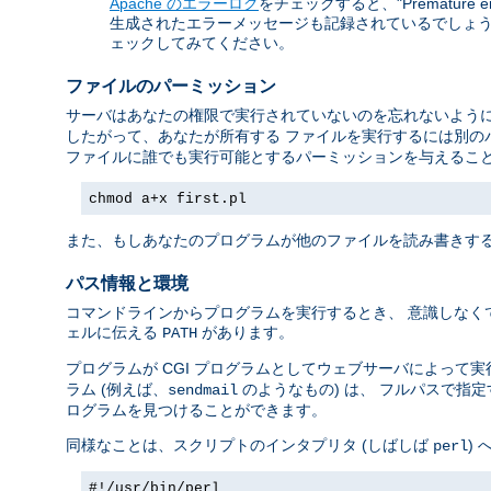
Apache のエラーログ
をチェックすると、"Premature 
生成されたエラーメッセージも記録されているでしょう。
ェックしてみてください。
ファイルのパーミッション
サーバはあなたの権限で実行されていないのを忘れないように
したがって、あなたが所有する ファイルを実行するには別の
ファイルに誰でも実行可能とするパーミッションを与えること
chmod a+x first.pl
また、もしあなたのプログラムが他のファイルを読み書きする
パス情報と環境
コマンドラインからプログラムを実行するとき、 意識しなく
ェルに伝える
があります。
PATH
プログラムが CGI プログラムとしてウェブサーバによって
ラム (例えば、
のようなもの) は、 フルパスで指
sendmail
ログラムを見つけることができます。
同様なことは、スクリプトのインタプリタ (しばしば
)
perl
#!/usr/bin/perl