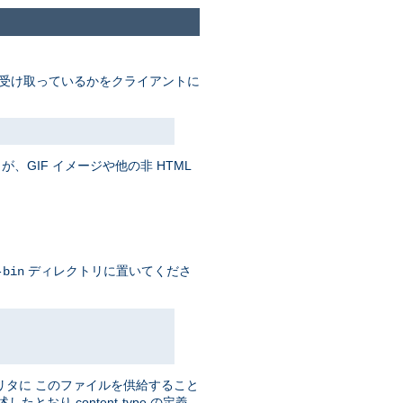
受け取っているかをクライアントに
、GIF イメージや他の非 HTML
ディレクトリに置いてくださ
-bin
リタに このファイルを供給すること
おり content-type の定義