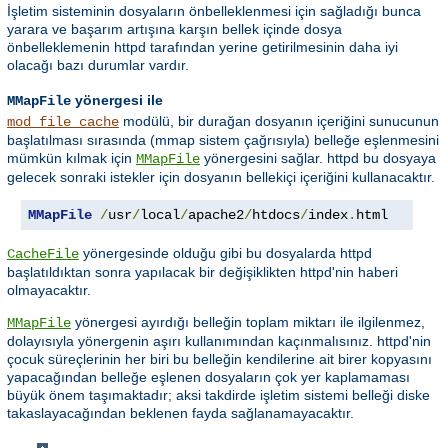
İşletim sisteminin dosyaların önbelleklenmesi için sağladığı bunca
yarara ve başarım artışına karşın bellek içinde dosya
önbelleklemenin httpd tarafından yerine getirilmesinin daha iyi
olacağı bazı durumlar vardır.
yönergesi ile
MMapFile
modülü, bir durağan dosyanın içeriğini sunucunun
mod_file_cache
başlatılması sırasında (mmap sistem çağrısıyla) belleğe eşlenmesini
mümkün kılmak için
yönergesini sağlar. httpd bu dosyaya
MMapFile
gelecek sonraki istekler için dosyanın bellekiçi içeriğini kullanacaktır.
MMapFile
/
usr
/
local
/
apache2
/
htdocs
/
index
.
html
yönergesinde olduğu gibi bu dosyalarda httpd
CacheFile
başlatıldıktan sonra yapılacak bir değişiklikten httpd'nin haberi
olmayacaktır.
yönergesi ayırdığı belleğin toplam miktarı ile ilgilenmez,
MMapFile
dolayısıyla yönergenin aşırı kullanımından kaçınmalısınız. httpd'nin
çocuk süreçlerinin her biri bu belleğin kendilerine ait birer kopyasını
yapacağından belleğe eşlenen dosyaların çok yer kaplamaması
büyük önem taşımaktadır; aksi takdirde işletim sistemi belleği diske
takaslayacağından beklenen fayda sağlanamayacaktır.