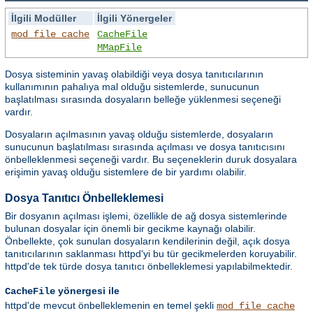
İlgili Modüller
İlgili Yönergeler
mod_file_cache
CacheFile
MMapFile
Dosya sisteminin yavaş olabildiği veya dosya tanıtıcılarının
kullanımının pahalıya mal olduğu sistemlerde, sunucunun
başlatılması sırasında dosyaların belleğe yüklenmesi seçeneği
vardır.
Dosyaların açılmasının yavaş olduğu sistemlerde, dosyaların
sunucunun başlatılması sırasında açılması ve dosya tanıtıcısını
önbelleklenmesi seçeneği vardır. Bu seçeneklerin duruk dosyalara
erişimin yavaş olduğu sistemlere de bir yardımı olabilir.
Dosya Tanıtıcı Önbelleklemesi
Bir dosyanın açılması işlemi, özellikle de ağ dosya sistemlerinde
bulunan dosyalar için önemli bir gecikme kaynağı olabilir.
Önbellekte, çok sunulan dosyaların kendilerinin değil, açık dosya
tanıtıcılarının saklanması httpd'yi bu tür gecikmelerden koruyabilir.
httpd'de tek türde dosya tanıtıcı önbelleklemesi yapılabilmektedir.
yönergesi ile
CacheFile
httpd'de mevcut önbelleklemenin en temel şekli
mod_file_cache