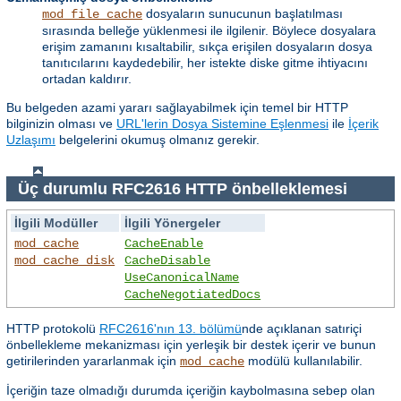
dosyaların sunucunun başlatılması
mod_file_cache
sırasında belleğe yüklenmesi ile ilgilenir. Böylece dosyalara
erişim zamanını kısaltabilir, sıkça erişilen dosyaların dosya
tanıtıcılarını kaydedebilir, her istekte diske gitme ihtiyacını
ortadan kaldırır.
Bu belgeden azami yararı sağlayabilmek için temel bir HTTP
bilginizin olması ve
URL'lerin Dosya Sistemine Eşlenmesi
ile
İçerik
Uzlaşımı
belgelerini okumuş olmanız gerekir.
Üç durumlu RFC2616 HTTP önbelleklemesi
İlgili Modüller
İlgili Yönergeler
mod_cache
CacheEnable
mod_cache_disk
CacheDisable
UseCanonicalName
CacheNegotiatedDocs
HTTP protokolü
RFC2616'nın 13. bölümü
nde açıklanan satıriçi
önbellekleme mekanizması için yerleşik bir destek içerir ve bunun
getirilerinden yararlanmak için
modülü kullanılabilir.
mod_cache
İçeriğin taze olmadığı durumda içeriğin kaybolmasına sebep olan