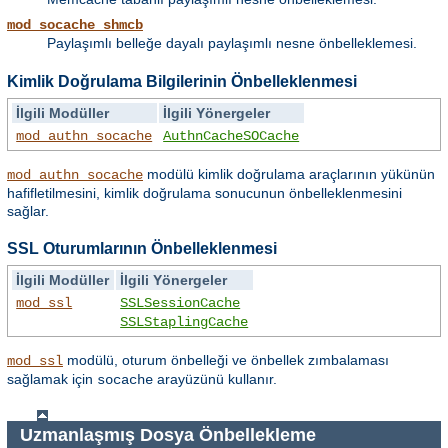
mod_socache_shmcb
Paylaşımlı belleğe dayalı paylaşımlı nesne önbelleklemesi.
Kimlik Doğrulama Bilgilerinin Önbelleklenmesi
İlgili Modüller
İlgili Yönergeler
mod_authn_socache
AuthnCacheSOCache
modülü kimlik doğrulama araçlarının yükünün
mod_authn_socache
hafifletilmesini, kimlik doğrulama sonucunun önbelleklenmesini
sağlar.
SSL Oturumlarının Önbelleklenmesi
İlgili Modüller
İlgili Yönergeler
mod_ssl
SSLSessionCache
SSLStaplingCache
modülü, oturum önbelleği ve önbellek zımbalaması
mod_ssl
sağlamak için
arayüzünü kullanır.
socache
Uzmanlaşmış Dosya Önbellekleme