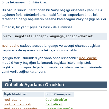
önbelleklemeyi mümkün kılar.
Bu özgün sunucu tarafından bir
başlığı eklenerek yapılır. Bir
Vary
sayfanın farklı sürümleri arasındaki farkları saptarken önbellek
tarafından hangi başlıkların hesaba katılacağını
başlığı belirler.
Vary
Örneğin, bir yanıt şöyle bir başlık ile alınmışsa,
Vary: negotiate,accept-language,accept-charset
sadece accept-language ve accept-charset başlıkları
mod_cache
özgün istekle eşleşen önbellekli içeriği sunacaktır.
İçeriğin farklı sürümleri yan yana önbelleklenebilir.
mod_cache
modülü
başlığını kullanarak başlıkta listelenmiş istek
Vary
başlıklarının uygun değerlerini saptar ve istemciye hangi sürümle
yanıt verileceğine karar verir.
Önbellek Ayarlama Örnekleri
İlgili Modüller
İlgili Yönergeler
mod_cache
CacheEnable
mod_cache_disk
CacheRoot
mod_cache_socache
CacheDirLevels