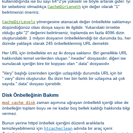
kullanıldığında ise bu sayı 64^2'ye yükselir ve böyle artarak gider. İyi
bir sebebiniz olmadıkça
için değer olarak "1"
CacheDirLength
belirtmenizi öneririz.
yönergesine atanacak değer önbellekte saklamayı
CacheDirLevels
düşündüğünüz olası dosya sayısı ile ilgilidir. Yukarıdaki örnekte
olduğu gibi "2" değerini belirtirseniz, toplamda en fazla 4096 dizin
oluşturulabilir. 1 milyon dosyanın önbelleklendiği bir durumda bu, her
dizinde yaklaşık olarak 245 önbelleklenmiş URL demektir.
Her URL için önbellekte en az iki dosya saklanır. Biri genellikle URL
hakkındaki temel verilerden oluşan ".header" dosyasıdır, diğeri ise
sunulacak içeriğin bire bir kopyası olan ".data" dosyasıdır.
"Vary" başlığı üzerinden içeriğin uzlaşıldığı durumda URL için bir
".vary" dizini oluşturulur. Bu dizin her biri farklı bir uzlaşıma ait çok
sayıda ".data" dosyası içerebilir.
Disk Önbelleğinin Bakımı
zaman aşımına uğrayan önbellekli içeriği silse de
mod_cache_disk
önbelleğin toplam boyu ve ne kadar boş bellek kaldığı hakkında bilgi
vermez.
Bunun yerine httpd önbellek içeriğini düzenli aralıklarla
temizleyebilmeniz için
adında bir araç içerir.
htcacheclean