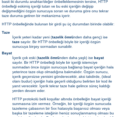
basit iki durumlu anahtar/değer önbelleklemesinin tersine, HTTP
önbelleği eskimiş içeriği tutan ve bu eski içeriğin değişip
değişmediğini özgün sunucuya soran ve duruma göre onu tekrar
taze duruma getiren bir mekanizma içerir.
HTTP önbelleğinde bulunan bir girdi şu üç durumdan birinde olabilir:
Taze
İçerik yeteri kadar yeni (
tazelik ömrü
nden daha genç) ise
taze
sayılır. Bir HTTP önbelleği böyle bir içeriği özgün
sunucuya birşey sormadan sunabilir.
Bayat
İçerik çok eski (
tazelik ömrü
nden daha yaşlı) ise
bayat
sayılır. Bir HTTP önbelleği böyle bir içeriği istemciye
sunmadan önce özgün sunucuya bağlanıp bayat içeriğin hala
yeterince taze olup olmadığına bakmalıdır. Özgün sunucu,
içerik geçersizse yenisini gönderecektir, aksi takdirde, (ideal
olanı budur) içeriğin hala geçerli olduğunu belirten bir kod ile
yanıt verecektir. İçerik tekrar taze hale gelince süreç kaldığı
yerden devam eder.
HTTP protokolü belli koşullar altında önbelleğin bayat içeriği
sunmasına izin vermez. Örneğin, bir içeriği özgün sunucuda
tazeleme çabasının bir 5xx hatasıyla başarısız olması veya
başka bir tazeleme isteğinin henüz sonuçlanmamış olması bu