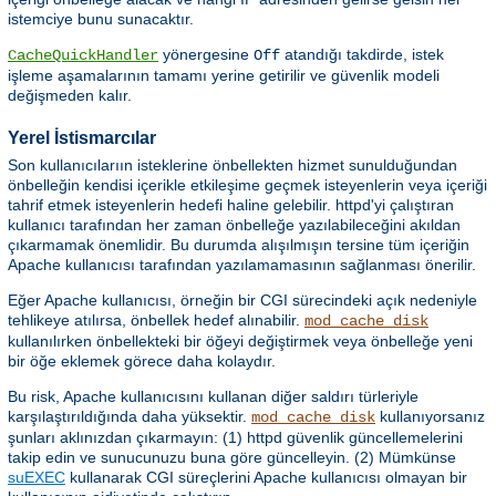
istemciye bunu sunacaktır.
yönergesine
atandığı takdirde, istek
CacheQuickHandler
Off
işleme aşamalarının tamamı yerine getirilir ve güvenlik modeli
değişmeden kalır.
Yerel İstismarcılar
Son kullanıcılarıın isteklerine önbellekten hizmet sunulduğundan
önbelleğin kendisi içerikle etkileşime geçmek isteyenlerin veya içeriği
tahrif etmek isteyenlerin hedefi haline gelebilir. httpd'yi çalıştıran
kullanıcı tarafından her zaman önbelleğe yazılabileceğini akıldan
çıkarmamak önemlidir. Bu durumda alışılmışın tersine tüm içeriğin
Apache kullanıcısı tarafından yazılamamasının sağlanması önerilir.
Eğer Apache kullanıcısı, örneğin bir CGI sürecindeki açık nedeniyle
tehlikeye atılırsa, önbellek hedef alınabilir.
mod_cache_disk
kullanılırken önbellekteki bir öğeyi değiştirmek veya önbelleğe yeni
bir öğe eklemek görece daha kolaydır.
Bu risk, Apache kullanıcısını kullanan diğer saldırı türleriyle
karşılaştırıldığında daha yüksektir.
kullanıyorsanız
mod_cache_disk
şunları aklınızdan çıkarmayın: (1) httpd güvenlik güncellemelerini
takip edin ve sunucunuzu buna göre güncelleyin. (2) Mümkünse
suEXEC
kullanarak CGI süreçlerini Apache kullanıcısı olmayan bir