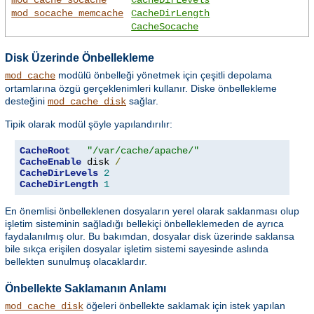
mod_socache_memcache
CacheDirLength
CacheSocache
Disk Üzerinde Önbellekleme
modülü önbelleği yönetmek için çeşitli depolama
mod_cache
ortamlarına özgü gerçeklenimleri kullanır. Diske önbellekleme
desteğini
sağlar.
mod_cache_disk
Tipik olarak modül şöyle yapılandırılır:
CacheRoot
"/var/cache/apache/"
CacheEnable
 disk 
/
CacheDirLevels
2
CacheDirLength
1
En önemlisi önbelleklenen dosyaların yerel olarak saklanması olup
işletim sisteminin sağladığı bellekiçi önbelleklemeden de ayrıca
faydalanılmış olur. Bu bakımdan, dosyalar disk üzerinde saklansa
bile sıkça erişilen dosyalar işletim sistemi sayesinde aslında
bellekten sunulmuş olacaklardır.
Önbellekte Saklamanın Anlamı
öğeleri önbellekte saklamak için istek yapılan
mod_cache_disk