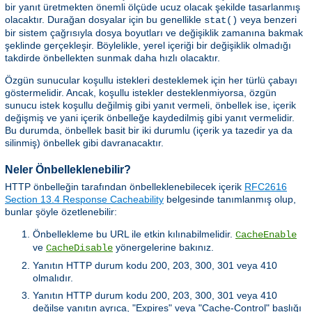
bir yanıt üretmekten önemli ölçüde ucuz olacak şekilde tasarlanmış
olacaktır. Durağan dosyalar için bu genellikle
veya benzeri
stat()
bir sistem çağrısıyla dosya boyutları ve değişiklik zamanına bakmak
şeklinde gerçekleşir. Böylelikle, yerel içeriği bir değişiklik olmadığı
takdirde önbellekten sunmak daha hızlı olacaktır.
Özgün sunucular koşullu istekleri desteklemek için her türlü çabayı
göstermelidir. Ancak, koşullu istekler desteklenmiyorsa, özgün
sunucu istek koşullu değilmiş gibi yanıt vermeli, önbellek ise, içerik
değişmiş ve yani içerik önbelleğe kaydedilmiş gibi yanıt vermelidir.
Bu durumda, önbellek basit bir iki durumlu (içerik ya tazedir ya da
silinmiş) önbellek gibi davranacaktır.
Neler Önbelleklenebilir?
HTTP önbelleğin tarafından önbelleklenebilecek içerik
RFC2616
Section 13.4 Response Cacheability
belgesinde tanımlanmış olup,
bunlar şöyle özetlenebilir:
Önbellekleme bu URL ile etkin kılınabilmelidir.
CacheEnable
ve
yönergelerine bakınız.
CacheDisable
Yanıtın HTTP durum kodu 200, 203, 300, 301 veya 410
olmalıdır.
Yanıtın HTTP durum kodu 200, 203, 300, 301 veya 410
değilse yanıtın ayrıca, "Expires" veya "Cache-Control" başlığı