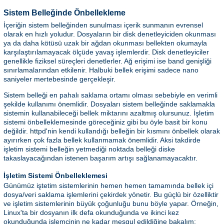
Sistem Belleğinde Önbellekleme
İçeriğin sistem belleğinden sunulması içerik sunmanın evrensel
olarak en hızlı yoludur. Dosyaların bir disk denetleyiciden okunması
ya da daha kötüsü uzak bir ağdan okunması bellekten okumayla
karşılaştırılamayacak ölçüde yavaş işlemlerdir. Disk denetleyiciler
genellikle fiziksel süreçleri denetlerler. Ağ erişimi ise band genişliği
sınırlamalarından etkilenir. Halbuki bellek erişimi sadece nano
saniyeler mertebesinde gerçekleşir.
Sistem belleği en pahalı saklama ortamı olması sebebiyle en verimli
şekilde kullanımı önemlidir. Dosyaları sistem belleğinde saklamakla
sistemin kullanabileceği bellek miktarını azaltmış olursunuz. İşletim
sistemi önbelleklemesinde göreceğiniz gibi bu öyle basit bir konu
değildir. httpd'nin kendi kullandığı belleğin bir kısmını önbellek olarak
ayırırken çok fazla bellek kullanmamak önemlidir. Aksi takdirde
işletim sistemi belleğin yetmediği noktada belleği diske
takaslayacağından istenen başarım artışı sağlanamayacaktır.
İşletim Sistemi Önbelleklemesi
Günümüz iştetim sistemlerinin hemen hemen tamamında bellek içi
dosya/veri saklama işlemlerini çekirdek yönetir. Bu güçlü bir özelliktir
ve işletim sistemlerinin büyük çoğunluğu bunu böyle yapar. Örneğin,
Linux'ta bir dosyanın ilk defa okunduğunda ve ikinci kez
okunduğunda işlemcinin ne kadar meşgul edildiğine bakalım: