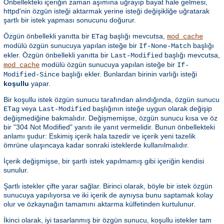
Önbellekteki içeriğin zaman aşımına uğrayıp bayat hale gelmesi,
httpd'nin özgün isteği aktarmak yerine isteği değişikliğe uğratarak
şartlı bir istek yapması sonucunu doğurur.
Özgün önbellekli yanıtta bir
başlığı mevcutsa,
ETag
mod_cache
modülü özgün sunucuya yapılan isteğe bir
başlığı
If-None-Match
ekler. Özgün önbellekli yanıtta bir
başlığı mevcutsa,
Last-Modified
modülü özgün sunucuya yapılan isteğe bir
mod_cache
If-
başlığı ekler. Bunlardan birinin varlığı isteği
Modified-Since
koşullu
yapar.
Bir koşullu istek özgün sunucu tarafından alındığında, özgün sunucu
veya
başlığının isteğe uygun olarak değişip
ETag
Last-Modified
değişmediğine bakmalıdır. Değişmemişse, özgün sunucu kısa ve öz
bir "304 Not Modified" yanıtı ile yanıt vermelidir. Bunun önbellekteki
anlamı şudur: Eskimiş içerik hala tazedir ve içerik yeni tazelik
ömrüne ulaşıncaya kadar sonraki isteklerde kullanılmalıdır.
İçerik değişmişse, bir şartlı istek yapılmamış gibi içeriğin kendisi
sunulur.
Şartlı istekler çifte yarar sağlar. Birinci olarak, böyle bir istek özgün
sunucuya yapılıyorsa ve iki içerik de aynıysa bunu saptamak kolay
olur ve özkaynağın tamamını aktarma külfetinden kurtulunur.
İkinci olarak, iyi tasarlanmış bir özgün sunucu, koşullu istekler tam