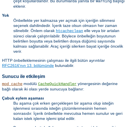
çeşit koşullardandır. Bu durumlarda yanıta bir
başlığı
Warning
eklenir.
Yok
Önbellekte yer kalmazsa yer açmak için içeriğin silinmesi
seçenek dahilindedir. İçerik taze olsun olmasın her zaman
silinebilir. Önlem olarak
elle veya bir artalan
htcacheclean
süreci olarak çalıştırılabilir. Böylece önbelleğin boyutunun
belirtilen boyutta veya belirtilen dosya düğümü sayısında
kalması sağlanabilir. Araç içeriği silerken bayat içeriğe öncelik
verir.
HTTP önbelleklemesinin çalışması ile ilgili bütün ayrıntılar
RFC2616'nın 13. bölümünde
bulunabilir.
Sunucu ile etkileşim
modülü
yönergesinin değerine
mod_cache
CacheQuickHandler
bağlı olarak iki olası yerde sunucuya bağlanır:
Çabuk eylem aşaması
Bu aşama çok erken gerçekleşen bir aşama olup isteğin
işlenmesi sırasında isteğin çözümlenmesinin hemen
sonrasıdır. İçerik önbellekte mevcutsa hemen sunulur ve geri
kalan istek işleme işlemi iptal edilir.