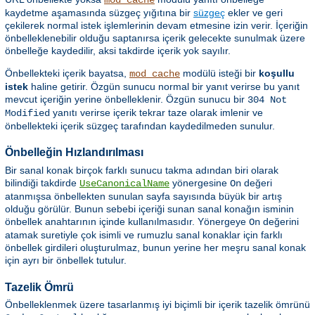
kaydetme aşamasında süzgeç yığıtına bir
süzgeç
ekler ve geri
çekilerek normal istek işlemlerinin devam etmesine izin verir. İçeriğin
önbelleklenebilir olduğu saptanırsa içerik gelecekte sunulmak üzere
önbelleğe kaydedilir, aksi takdirde içerik yok sayılır.
Önbellekteki içerik bayatsa,
modülü isteği bir
koşullu
mod_cache
istek
haline getirir. Özgün sunucu normal bir yanıt verirse bu yanıt
mevcut içeriğin yerine önbelleklenir. Özgün sunucu bir
304 Not
yanıtı verirse içerik tekrar taze olarak imlenir ve
Modified
önbellekteki içerik süzgeç tarafından kaydedilmeden sunulur.
Önbelleğin Hızlandırılması
Bir sanal konak birçok farklı sunucu takma adından biri olarak
bilindiği takdirde
yönergesine
değeri
UseCanonicalName
On
atanmışsa önbellekten sunulan sayfa sayısında büyük bir artış
olduğu görülür. Bunun sebebi içeriği sunan sanal konağın isminin
önbellek anahtarının içinde kullanılmasıdır. Yönergeye
değerini
On
atamak suretiyle çok isimli ve rumuzlu sanal konaklar için farklı
önbellek girdileri oluşturulmaz, bunun yerine her meşru sanal konak
için ayrı bir önbellek tutulur.
Tazelik Ömrü
Önbelleklenmek üzere tasarlanmış iyi biçimli bir içerik tazelik ömrünü