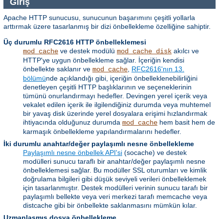
Giriş
Apache HTTP sunucusu, sunucunun başarımını çeşitli yollarla
arttırmak üzere tasarlanmış bir dizi önbellekleme özelliğine sahiptir.
Üç durumlu RFC2616 HTTP önbelleklemesi
ve destek modülü
akılcı ve
mod_cache
mod_cache_disk
HTTP'ye uygun önbellekleme sağlar. İçeriğin kendisi
önbellekte saklanır ve
,
RFC2616'nın 13.
mod_cache
bölümü
nde açıklandığı gibi, içeriğin önbelleklenebilirliğini
denetleyen çeşitli HTTP başlıklarının ve seçeneklerinin
tümünü onurlandırmayı hedefler. Devingen yerel içerik veya
vekalet edilen içerik ile ilgilendiğiniz durumda veya muhtemel
bir yavaş disk üzerinde yerel dosyalara erişimi hızlandırmak
ihtiyacında olduğunuz durumda
hem basit hem de
mod_cache
karmaşık önbellekleme yapılandırmalarını hedefler.
İki durumlu anahtar/değer paylaşımlı nesne önbellekleme
Paylaşımlı nesne önbellek API'si
(socache) ve destek
modülleri sunucu taraflı bir anahtar/değer paylaşımlı nesne
önbelleklemesi sağlar. Bu modüller SSL oturumları ve kimlik
doğrulama bilgileri gibi düşük seviyeli verileri önbelleklemek
için tasarlanmıştır. Destek modülleri verinin sunucu tarafı bir
paylaşımlı bellekte veya veri merkezi tarafı memcache veya
distcache gibi bir önbellekte saklanmasını mümkün kılar.
Uzmanlaşmış dosya önbellekleme