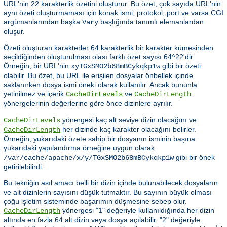
URL'nin 22 karakterlik özetini oluşturur. Bu özet, çok sayıda URL'nin
aynı özeti oluşturmaması için konak ismi, protokol, port ve varsa CGI
argümanlarından başka
başlığında tanımlı elemanlardan
Vary
oluşur.
Özeti oluşturan karakterler 64 karakterlik bir karakter kümesinden
seçildiğinden oluşturulması olası farklı özet sayısı 64^22'dir.
Örneğin, bir URL'nin
gibi bir özeti
xyTGxSMO2b68mBCykqkp1w
olabilir. Bu özet, bu URL ile erişilen dosyalar önbellek içinde
saklanırken dosya ismi öneki olarak kullanılır. Ancak bununla
yetinilmez ve içerik
ve
CacheDirLevels
CacheDirLength
yönergelerinin değerlerine göre önce dizinlere ayrılır.
yönergesi kaç alt seviye dizin olacağını ve
CacheDirLevels
her dizinde kaç karakter olacağını belirler.
CacheDirLength
Örneğin, yukarıdaki özete sahip bir dosyanın isminin başına
yukarıdaki yapılandırma örneğine uygun olarak
gibi bir önek
/var/cache/apache/x/y/TGxSMO2b68mBCykqkp1w
getirilebilirdi.
Bu tekniğin asıl amacı belli bir dizin içinde bulunabilecek dosyaların
ve alt dizinlerin sayısını düşük tutmaktır. Bu sayının büyük olması
çoğu işletim sisteminde başarımın düşmesine sebep olur.
yönergesi "1" değeriyle kullanıldığında her dizin
CacheDirLength
altında en fazla 64 alt dizin veya dosya açılabilir. "2" değeriyle