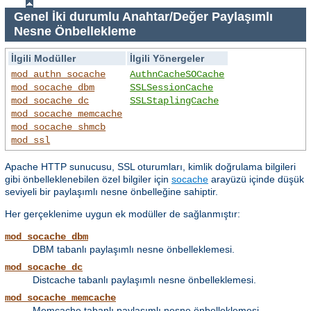
Genel İki durumlu Anahtar/Değer Paylaşımlı
Nesne Önbellekleme
İlgili Modüller
İlgili Yönergeler
mod_authn_socache
AuthnCacheSOCache
mod_socache_dbm
SSLSessionCache
mod_socache_dc
SSLStaplingCache
mod_socache_memcache
mod_socache_shmcb
mod_ssl
Apache HTTP sunucusu, SSL oturumları, kimlik doğrulama bilgileri
gibi önbelleklenebilen özel bilgiler için
socache
arayüzü içinde düşük
seviyeli bir paylaşımlı nesne önbelleğine sahiptir.
Her gerçeklenime uygun ek modüller de sağlanmıştır:
mod_socache_dbm
DBM tabanlı paylaşımlı nesne önbelleklemesi.
mod_socache_dc
Distcache tabanlı paylaşımlı nesne önbelleklemesi.
mod_socache_memcache
Memcache tabanlı paylaşımlı nesne önbelleklemesi.