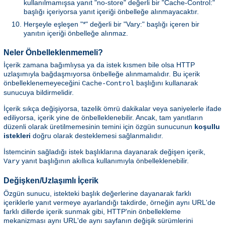
kullanılmamışsa yanıt "no-store" değerli bir "Cache-Control:"
başlığı içeriyorsa yanıt içeriği önbelleğe alınmayacaktır.
Herşeyle eşleşen "*" değerli bir "Vary:" başlığı içeren bir
yanıtın içeriği önbelleğe alınmaz.
Neler Önbelleklenmemeli?
İçerik zamana bağımlıysa ya da istek kısmen bile olsa HTTP
uzlaşımıyla bağdaşmıyorsa önbelleğe alınmamalıdır. Bu içerik
önbelleklenemeyeceğini
başlığını kullanarak
Cache-Control
sunucuya bildirmelidir.
İçerik sıkça değişiyorsa, tazelik ömrü dakikalar veya saniyelerle ifade
ediliyorsa, içerik yine de önbelleklenebilir. Ancak, tam yanıtların
düzenli olarak üretilmemesinin temini için özgün sunucunun
koşullu
istekleri
doğru olarak desteklemesi sağlanmalıdır.
İstemcinin sağladığı istek başlıklarına dayanarak değişen içerik,
yanıt başlığının akıllıca kullanımıyla önbelleklenebilir.
Vary
Değişken/Uzlaşımlı İçerik
Özgün sunucu, istekteki başlık değerlerine dayanarak farklı
içeriklerle yanıt vermeye ayarlandığı takdirde, örneğin aynı URL'de
farklı dillerde içerik sunmak gibi, HTTP'nin önbellekleme
mekanizması aynı URL'de aynı sayfanın değişik sürümlerini