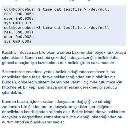
colm@coroebus:~$ time cat testfile > /dev/null
real 0m0.065s
user 0m0.000s
sys 0m0.001s
colm@coroebus:~$ time cat testfile > /dev/null
real 0m0.003s
user 0m0.003s
sys 0m0.000s
Küçük bir dosya için bile okuma süresi bakımından büyük fark ortaya
çıkmaktadır. Bunun sebebi çekirdeğin dosya içeriğini bellek daha
güncel amaçlar için lazım olana dek bellek içinde saklamasıdır.
Sisteminizde yeterince yedek bellek olduğundan eminseniz, bu
önbellekte daha fazla dosya saklanacağından emin olabilirsiniz.
Bundan, önbelleğin sistem belleğinde verimli biçimde tutulması için
httpd'de ek bir yapılandırmaya gidilmesinin gerekmediği sonucu
çıkarılabilir.
Bundan başka, işletim sistemi dosyaların değiştiği ve silindiği
zamanları bildiğinden bu tür dosyaların içerikleri gerektiğinde
önbellekten kendiliğinden silinmiş olur. Bellek içinde dosya saklarken
dosyaların değiştirilme zamanlarını bilme olanağı olmadığından bu
durum httpd'ye büyük yarar sağlar.