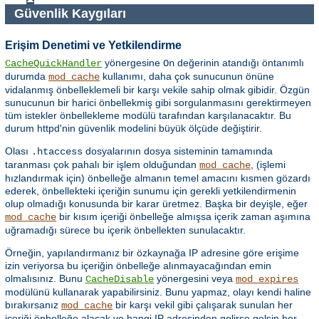
Güvenlik Kaygıları
Erişim Denetimi ve Yetkilendirme
yönergesine
değerinin atandığı öntanımlı
CacheQuickHandler
On
durumda
kullanımı, daha çok sunucunun önüne
mod_cache
vidalanmış önbelleklemeli bir karşı vekile sahip olmak gibidir. Özgün
sunucunun bir harici önbellekmiş gibi sorgulanmasını gerektirmeyen
tüm istekler önbellekleme modülü tarafından karşılanacaktır. Bu
durum httpd'nin güvenlik modelini büyük ölçüde değiştirir.
Olası
dosyalarının dosya sisteminin tamamında
.htaccess
taranması çok pahalı bir işlem olduğundan
, (işlemi
mod_cache
hızlandırmak için) önbelleğe almanın temel amacını kısmen gözardı
ederek, önbellekteki içeriğin sunumu için gerekli yetkilendirmenin
olup olmadığı konusunda bir karar üretmez. Başka bir deyişle, eğer
bir kısım içeriği önbelleğe almışsa içerik zaman aşımına
mod_cache
uğramadığı sürece bu içerik önbellekten sunulacaktır.
Örneğin, yapılandırmanız bir özkaynağa IP adresine göre erişime
izin veriyorsa bu içeriğin önbelleğe alınmayacağından emin
olmalısınız. Bunu
yönergesini veya
CacheDisable
mod_expires
modülünü kullanarak yapabilirsiniz. Bunu yapmaz, olayı kendi haline
bırakırsanız
bir karşı vekil gibi çalışarak sunulan her
mod_cache
içeriği önbelleğe alacak ve hangi IP adresinden gelirse gelsin her