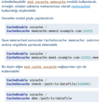
önbellekleyebilir.
modülü kullanılarak,
mod_socache_memcache
örneğin, artalan saklama mekanizması olarak
memcached
kullanıldığı söylenebilir.
Genelde modül şöyle yapılandırılır:
CacheEnable
 socache 
/
CacheSocache
 memcache
:
memcd
.
example
.
com
:
11211
İlave
sunucular
satırının
memcached
CacheSocache memcache:
ardına virgüllerle ayrılarak eklenebilir:
CacheEnable
 socache 
/
CacheSocache
 memcache
:
mem1
.
example
.
com
:
11211
,
mem2
.
ex
Bu biçim diğer
sağlayıcıları için de
mod_cache_socache
kullanılabilir:
CacheEnable
 socache 
/
CacheSocache
 shmcb
:/
path
/
to
/
datafile
(
512000
)
CacheEnable
 socache 
/
CacheSocache
 dbm
:/
path
/
to
/
datafile