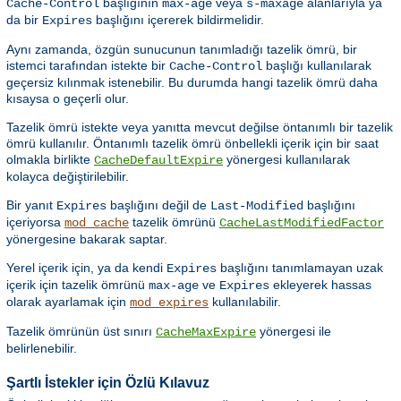
başlığının
veya
alanlarıyla ya
Cache-Control
max-age
s-maxage
da bir
başlığını içererek bildirmelidir.
Expires
Aynı zamanda, özgün sunucunun tanımladığı tazelik ömrü, bir
istemci tarafından istekte bir
başlığı kullanılarak
Cache-Control
geçersiz kılınmak istenebilir. Bu durumda hangi tazelik ömrü daha
kısaysa o geçerli olur.
Tazelik ömrü istekte veya yanıtta mevcut değilse öntanımlı bir tazelik
ömrü kullanılır. Öntanımlı tazelik ömrü önbellekli içerik için bir saat
olmakla birlikte
yönergesi kullanılarak
CacheDefaultExpire
kolayca değiştirilebilir.
Bir yanıt
başlığını değil de
başlığını
Expires
Last-Modified
içeriyorsa
tazelik ömrünü
mod_cache
CacheLastModifiedFactor
yönergesine bakarak saptar.
Yerel içerik için, ya da kendi
başlığını tanımlamayan uzak
Expires
içerik için tazelik ömrünü
ve
ekleyerek hassas
max-age
Expires
olarak ayarlamak için
kullanılabilir.
mod_expires
Tazelik ömrünün üst sınırı
yönergesi ile
CacheMaxExpire
belirlenebilir.
Şartlı İstekler için Özlü Kılavuz