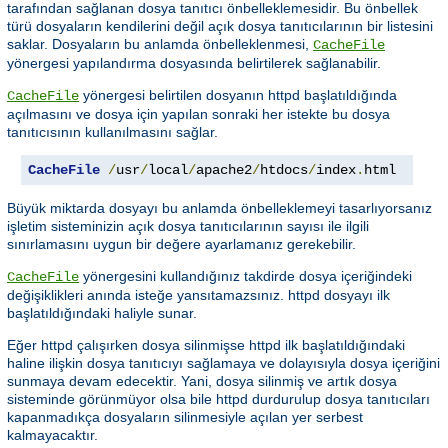
tarafından sağlanan dosya tanıtıcı önbelleklemesidir. Bu önbellek
türü dosyaların kendilerini değil açık dosya tanıtıcılarının bir listesini
saklar. Dosyaların bu anlamda önbelleklenmesi,
CacheFile
yönergesi yapılandırma dosyasında belirtilerek sağlanabilir.
yönergesi belirtilen dosyanın httpd başlatıldığında
CacheFile
açılmasını ve dosya için yapılan sonraki her istekte bu dosya
tanıtıcısının kullanılmasını sağlar.
CacheFile
/
usr
/
local
/
apache2
/
htdocs
/
index
.
html
Büyük miktarda dosyayı bu anlamda önbelleklemeyi tasarlıyorsanız
işletim sisteminizin açık dosya tanıtıcılarının sayısı ile ilgili
sınırlamasını uygun bir değere ayarlamanız gerekebilir.
yönergesini kullandığınız takdirde dosya içeriğindeki
CacheFile
değişiklikleri anında isteğe yansıtamazsınız. httpd dosyayı ilk
başlatıldığındaki haliyle sunar.
Eğer httpd çalışırken dosya silinmişse httpd ilk başlatıldığındaki
haline ilişkin dosya tanıtıcıyı sağlamaya ve dolayısıyla dosya içeriğini
sunmaya devam edecektir. Yani, dosya silinmiş ve artık dosya
sisteminde görünmüyor olsa bile httpd durdurulup dosya tanıtıcıları
kapanmadıkça dosyaların silinmesiyle açılan yer serbest
kalmayacaktır.