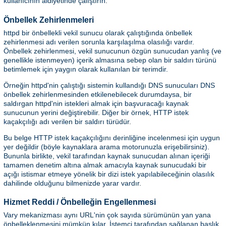
kullanıcının aidiyetinde çalıştırın.
Önbellek Zehirlenmeleri
httpd bir önbellekli vekil sunucu olarak çalıştığında önbellek
zehirlenmesi adı verilen sorunla karşılaşılma olasılığı vardır.
Önbellek zehirlenmesi, vekil sunucunun özgün sunucudan yanlış (ve
genellikle istenmeyen) içerik almasına sebep olan bir saldırı türünü
betimlemek için yaygın olarak kullanılan bir terimdir.
Örneğin httpd'nin çalıştığı sistemin kullandığı DNS sunucuları DNS
önbellek zehirlenmesinden etkilenebilecek durumdaysa, bir
saldırgan httpd'nin istekleri almak için başvuracağı kaynak
sunucunun yerini değiştirebilir. Diğer bir örnek, HTTP istek
kaçakçılığı adı verilen bir saldırı türüdür.
Bu belge HTTP istek kaçakçılığını derinliğine incelenmesi için uygun
yer değildir (böyle kaynaklara arama motorunuzla erişebilirsiniz).
Bununla birlikte, vekil tarafından kaynak sunucudan alınan içeriği
tamamen denetim altına almak amacıyla kaynak sunucudaki bir
açığı istismar etmeye yönelik bir dizi istek yapılabileceğinin olasılık
dahilinde olduğunu bilmenizde yarar vardır.
Hizmet Reddi / Önbelleğin Engellenmesi
Vary mekanizması aynı URL'nin çok sayıda sürümünün yan yana
önbelleklenmesini mümkün kılar. İstemci tarafından sağlanan başlık