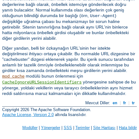
değerlerine bağlı olarak, önbellek istemciye gönderilecek doğru
yanıtı bulacaktır. Normal kullanımda olası değerlerin çok geniş
olduğunun bilindiği durumda bir başlığı (örn,
)
User-Agent
değişikliğe uğratma çabası bu mekanizmayı bir sorun haline
getirebilir. Sitenin tanınırlığına bağlı olarak aynı URL'nin binlerce
hatta milyonlarca önbellek girdisi oluşabilir ve bunlar önbellekteki
diğer girdilerin yerini alabilir.
Diğer yandan, belli bir özkaynağın URL'sinin her istekte
değiştirilmesi ihtiyacı ortaya çıkabilir. Bu normalde URL dizgesine bir
"cachebuster" dizgesi eklenerek yapılır. Bu içerik sunucu tarafından
anlamlı bir tazelik ömrüyle önbelleklenebilir olarak imlenmişse bu
girdiler kısa zamanda önbellekteki meşru girdilerin yerini alabilir.
modülü bunun önlenmesi için
mod_cache
yönergesine sahipse de bu
CacheIgnoreURLSessionIdentifiers
yönerge, yoldaki vekillerin veya tarayıcı önbelleklerinin aynı hizmet
reddi saldırısına maruz kalmamaları için dikkatle kullanılmalıdır.
Mevcut Diller:
en
|
fr
|
tr
Copyright 2026 The Apache Software Foundation.
Apache License, Version 2.0
altında lisanslıdır.
Modüller
|
Yönergeler
|
SSS
|
Terimler
|
Site Haritası
|
Hata bildir