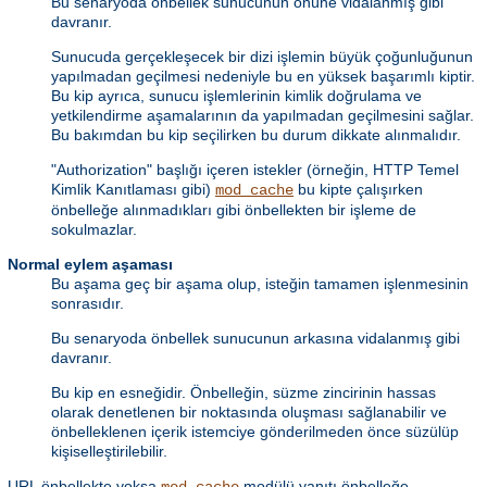
Bu senaryoda önbellek sunucunun önüne vidalanmış gibi
davranır.
Sunucuda gerçekleşecek bir dizi işlemin büyük çoğunluğunun
yapılmadan geçilmesi nedeniyle bu en yüksek başarımlı kiptir.
Bu kip ayrıca, sunucu işlemlerinin kimlik doğrulama ve
yetkilendirme aşamalarının da yapılmadan geçilmesini sağlar.
Bu bakımdan bu kip seçilirken bu durum dikkate alınmalıdır.
"Authorization" başlığı içeren istekler (örneğin, HTTP Temel
Kimlik Kanıtlaması gibi)
bu kipte çalışırken
mod_cache
önbelleğe alınmadıkları gibi önbellekten bir işleme de
sokulmazlar.
Normal eylem aşaması
Bu aşama geç bir aşama olup, isteğin tamamen işlenmesinin
sonrasıdır.
Bu senaryoda önbellek sunucunun arkasına vidalanmış gibi
davranır.
Bu kip en esneğidir. Önbelleğin, süzme zincirinin hassas
olarak denetlenen bir noktasında oluşması sağlanabilir ve
önbelleklenen içerik istemciye gönderilmeden önce süzülüp
kişiselleştirilebilir.
URL önbellekte yoksa
modülü yanıtı önbelleğe
mod_cache