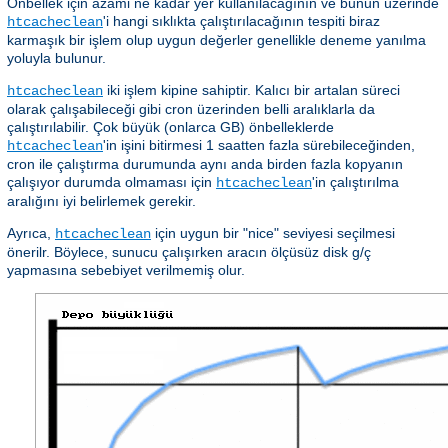
Önbellek için azami ne kadar yer kullanılacağının ve bunun üzerinde
'i hangi sıklıkta çalıştırılacağının tespiti biraz
htcacheclean
karmaşık bir işlem olup uygun değerler genellikle deneme yanılma
yoluyla bulunur.
iki işlem kipine sahiptir. Kalıcı bir artalan süreci
htcacheclean
olarak çalışabileceği gibi cron üzerinden belli aralıklarla da
çalıştırılabilir. Çok büyük (onlarca GB) önbelleklerde
'in işini bitirmesi 1 saatten fazla sürebileceğinden,
htcacheclean
cron ile çalıştırma durumunda aynı anda birden fazla kopyanın
çalışıyor durumda olmaması için
'in çalıştırılma
htcacheclean
aralığını iyi belirlemek gerekir.
Ayrıca,
için uygun bir "nice" seviyesi seçilmesi
htcacheclean
önerilr. Böylece, sunucu çalışırken aracın ölçüsüz disk g/ç
yapmasına sebebiyet verilmemiş olur.