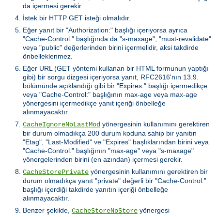
da içermesi gerekir.
İstek bir HTTP GET isteği olmalıdır.
Eğer yanıt bir "Authorization:" başlığı içeriyorsa ayrıca
"Cache-Control:" başlığında da "s-maxage", "must-revalidate"
veya "public" değerlerinden birini içermelidir, aksi takdirde
önbelleklenmez.
Eğer URL (GET yöntemi kullanan bir HTML formunun yaptığı
gibi) bir sorgu dizgesi içeriyorsa yanıt, RFC2616'nın 13.9.
bölümünde açıklandığı gibi bir "Expires:" başlığı içermedikçe
veya "Cache-Control:" başlığının max-age veya max-age
yönergesini içermedikçe yanıt içeriği önbelleğe
alınmayacaktır.
yönergesinin kullanımını gerektiren
CacheIgnoreNoLastMod
bir durum olmadıkça 200 durum koduna sahip bir yanıtın
"Etag", "Last-Modified" ve "Expires" başlıklarından birini veya
"Cache-Control:" başlığının "max-age" veya "s-maxage"
yönergelerinden birini (en azından) içermesi gerekir.
yönergesinin kullanımını gerektiren bir
CacheStorePrivate
durum olmadıkça yanıt "private" değerli bir "Cache-Control:"
başlığı içerdiği takdirde yanıtın içeriği önbelleğe
alınmayacaktır.
Benzer şekilde,
yönergesi
CacheStoreNoStore