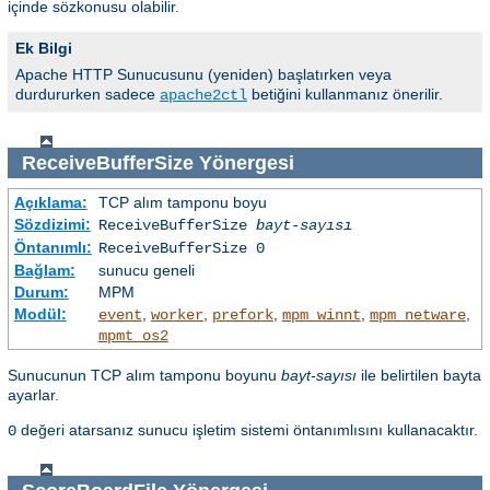
içinde sözkonusu olabilir.
Ek Bilgi
Apache HTTP Sunucusunu (yeniden) başlatırken veya
durdururken sadece
betiğini kullanmanız önerilir.
apache2ctl
ReceiveBufferSize
Yönergesi
Açıklama:
TCP alım tamponu boyu
Sözdizimi:
ReceiveBufferSize
bayt-sayısı
Öntanımlı:
ReceiveBufferSize 0
Bağlam:
sunucu geneli
Durum:
MPM
Modül:
,
,
,
,
,
event
worker
prefork
mpm_winnt
mpm_netware
mpmt_os2
Sunucunun TCP alım tamponu boyunu
bayt-sayısı
ile belirtilen bayta
ayarlar.
değeri atarsanız sunucu işletim sistemi öntanımlısını kullanacaktır.
0