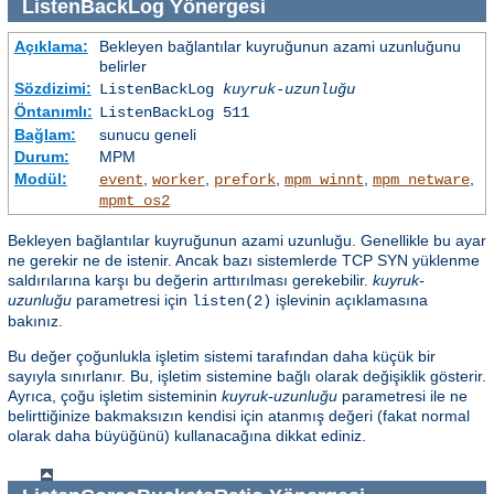
ListenBackLog
Yönergesi
Açıklama:
Bekleyen bağlantılar kuyruğunun azami uzunluğunu
belirler
Sözdizimi:
ListenBackLog
kuyruk-uzunluğu
Öntanımlı:
ListenBackLog 511
Bağlam:
sunucu geneli
Durum:
MPM
Modül:
,
,
,
,
,
event
worker
prefork
mpm_winnt
mpm_netware
mpmt_os2
Bekleyen bağlantılar kuyruğunun azami uzunluğu. Genellikle bu ayar
ne gerekir ne de istenir. Ancak bazı sistemlerde TCP SYN yüklenme
saldırılarına karşı bu değerin arttırılması gerekebilir.
kuyruk-
uzunluğu
parametresi için
işlevinin açıklamasına
listen(2)
bakınız.
Bu değer çoğunlukla işletim sistemi tarafından daha küçük bir
sayıyla sınırlanır. Bu, işletim sistemine bağlı olarak değişiklik gösterir.
Ayrıca, çoğu işletim sisteminin
kuyruk-uzunluğu
parametresi ile ne
belirttiğinize bakmaksızın kendisi için atanmış değeri (fakat normal
olarak daha büyüğünü) kullanacağına dikkat ediniz.