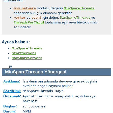
düzeltecektir:
modülü, değerin
mpm_netware
MinSpareThreads
değerinden küçük olmasını gerektirir.
ve
için değer,
ve
worker
event
MinSpareThreads
toplamına eşit veya büyük olmak
ThreadsPerChild
zorundadır.
Ayrıca bakınız:
MinSpareThreads
StartServers
MaxSpareServers
MinSpareThreads
Yönergesi
Açıklama:
İsteklerin ani artışında devreye girecek boştaki
evrelerin asgari sayısını belirler.
Sözdizimi:
MinSpareThreads
sayı
Öntanımlı:
Ayrıntılar için aşağıdaki açıklamaya
bakınız.
Bağlam:
sunucu geneli
Durum:
MPM