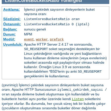
ListenCoresBucketsRatio
Yönergesi
Açıklama:
İşlemci çekirdek sayısının dinleyenlerin buket
sayısına oranı
Sözdizimi:
ListenCoresBucketsRatio
oran
Öntanımlı:
ListenCoresBucketsRatio 0 (iptal)
Bağlam:
sunucu geneli
Durum:
MPM
Modül:
,
,
event
worker
prefork
Uyumluluk:
Apache HTTP Server 2.4.17 ve sonrasında,
soket seçeneğini destekleyen bir
SO_REUSEPORT
Linux çekirdeğinin varlığında ve yeni bağlantıların
bunu kullanan dinleme süreçlerinin (veya evrelerinin)
soketleri arasında eşit paylaştırılıyor olması halinde
kullanılır. Örneğin Linux 3.9 ve sonrasında
kullanılabilirken *BSD'lerin şu anki
SO_REUSEPORT
gerçeklenimi ile kullanılamaz.
(çevrimiçi) İşlemci çekirdek sayısının dinleyenlerin buket sayısına
oran
ı, Apache HTTP Sunucusunun
işlemci_çekirdek_sayısı /
sayıda dinleme buketi oluşturması için kullanılabilir ve bu
oran
buketlerin herbiri aynı portlar üzerinde kendi
soketlerini
Listen
içeriyor olurlar. Bu durumda, her çocuk süreç tek bir buketle çalışır
(çocukların oluşturulması sırasında buketler döner dağılımla