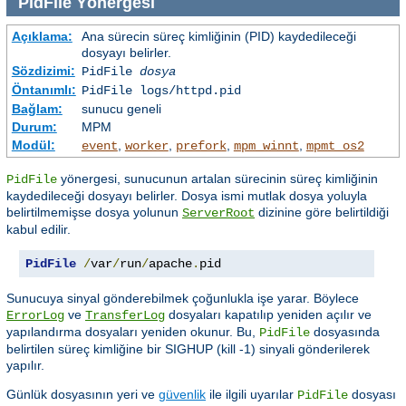
PidFile
Yönergesi
Açıklama:
Ana sürecin süreç kimliğinin (PID) kaydedileceği
dosyayı belirler.
Sözdizimi:
PidFile
dosya
Öntanımlı:
PidFile logs/httpd.pid
Bağlam:
sunucu geneli
Durum:
MPM
Modül:
,
,
,
,
event
worker
prefork
mpm_winnt
mpmt_os2
yönergesi, sunucunun artalan sürecinin süreç kimliğinin
PidFile
kaydedileceği dosyayı belirler. Dosya ismi mutlak dosya yoluyla
belirtilmemişse dosya yolunun
dizinine göre belirtildiği
ServerRoot
kabul edilir.
PidFile
/
var
/
run
/
apache
.
pid
Sunucuya sinyal gönderebilmek çoğunlukla işe yarar. Böylece
ve
dosyaları kapatılıp yeniden açılır ve
ErrorLog
TransferLog
yapılandırma dosyaları yeniden okunur. Bu,
dosyasında
PidFile
belirtilen süreç kimliğine bir SIGHUP (kill -1) sinyali gönderilerek
yapılır.
Günlük dosyasının yeri ve
güvenlik
ile ilgili uyarılar
dosyası
PidFile