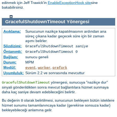
edinmek için Jeff Trawick'in
EnableExceptionHook site
sine
bakabilirsiniz.
GracefulShutdownTimeout
Yönergesi
Açıklama:
Sunucunun nazikçe kapatılmasının ardından ana
süreç çıkana kadar geçecek süre için bir zaman
aşımı belirler.
Sözdizimi:
GracefulShutdownTimeout
saniye
Öntanımlı:
GracefulShutdownTimeout 0
Bağlam:
sunucu geneli
Durum:
MPM
Modül:
,
,
event
worker
prefork
Uyumluluk:
Sürüm 2.2 ve sonrasında mevcuttur
yönergesi, sunucuya "nazikçe dur"
GracefulShutdownTimeout
sinyali gönderildikten sonra mevcut bağlantılara hizmet sunmaya
daha kaç saniye devam edebileceğini belirtir.
Bu değerin
olarak belirtilmesi, sunucunun bekleyen bütün isteklere
0
hizmet sunumu tamamlanıncaya kadar (gerekirse sonsuza kadar)
bekleyebileceği anlamına gelir.