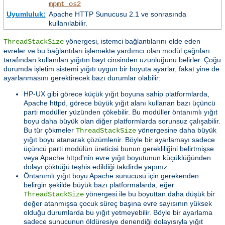
mpmt_os2
Uyumluluk:
Apache HTTP Sunucusu 2.1 ve sonrasında
kullanılabilir.
yönergesi, istemci bağlantılarını elde eden
ThreadStackSize
evreler ve bu bağlantıları işlemekte yardımcı olan modül çağrıları
tarafından kullanılan yığıtın bayt cinsinden uzunluğunu belirler. Çoğu
durumda işletim sistemi yığıtı uygun bir boyuta ayarlar, fakat yine de
ayarlanmasını gerektirecek bazı durumlar olabilir:
HP-UX gibi görece küçük yığıt boyuna sahip platformlarda,
Apache httpd, görece büyük yığıt alanı kullanan bazı üçüncü
parti modüller yüzünden çökebilir. Bu modüller öntanımlı yığıt
boyu daha büyük olan diğer platformlarda sorunsuz çalışabilir.
Bu tür çökmeler
yönergesine daha büyük
ThreadStackSize
yığıt boyu atanarak çözümlenir. Böyle bir ayarlamayı sadece
üçüncü parti modülün üreticisi bunun gerekliliğini belirtmişse
veya Apache httpd'nin evre yığıt boyutunun küçüklüğünden
dolayı çöktüğü teşhis edildiği takdirde yapınız.
Öntanımlı yığıt boyu Apache sunucusu için gerekenden
belirgin şekilde büyük bazı platformalarda, eğer
yönergesi ile bu boyuttan daha düşük bir
ThreadStackSize
değer atanmışsa çocuk süreç başına evre sayısının yüksek
olduğu durumlarda bu yığıt yetmeyebilir. Böyle bir ayarlama
sadece sunucunun öldüresiye denendiği dolayısıyla yığıt