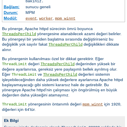
bakınız.
Bağlam:
sunucu geneli
Durum:
MPM
Modül:
,
,
event
worker
mpm_winnt
Bu yönerge, Apache httpd sürecinin ömrü boyunca
yönergesine atanabilecek azami değeri belirler.
ThreadsPerChild
Bu yönergeyi bir yeniden başlatma sırasında değiştirirseniz bu
değişiklik yok sayılır fakat
değişiklikleri dikkate
ThreadsPerChild
alınır.
Bu yönergenin kullanılması özel bir dikkat gerektirir. Eğer
değeri
değerinden yüksek bir
ThreadLimit
ThreadsPerChild
değere ayarlanırsa, gereksiz yere paylaşımlı bellek ayrılmış olur.
Eğer
ve
değerleri sistemin
ThreadLimit
ThreadsPerChild
işleyebileceğinden daha yüksek değerlere ayarlanırsa Apache httpd
başlayamayacağı gibi sistemi kararsız hale de getirebilir. Bu
yönergeye Apache httpd'nin çalışması için öngörülmüş en büyük
değerden daha yükseğini atamayınız.
yönergesinin öntanımlı değeri
için
,
ThreadLimit
mpm_winnt
1920
diğerleri için
'tür.
64
Ek Bilgi