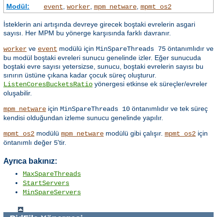
Modül:
,
,
,
event
worker
mpm_netware
mpmt_os2
İsteklerin ani artışında devreye girecek boştaki evrelerin asgari
sayısı. Her MPM bu yönerge karşısında farklı davranır.
ve
modülü için
öntanımlıdır ve
worker
event
MinSpareThreads 75
bu modül boştaki evreleri sunucu genelinde izler. Eğer sunucuda
boştaki evre sayısı yetersizse, sunucu, boştaki evrelerin sayısı bu
sınırın üstüne çıkana kadar çocuk süreç oluşturur.
yönergesi etkinse ek süreçler/evreler
ListenCoresBucketsRatio
oluşabilir.
için
öntanımlıdır ve tek süreç
mpm_netware
MinSpareThreads 10
kendisi olduğundan izleme sunucu genelinde yapılır.
modülü
modülü gibi çalışır.
için
mpmt_os2
mpm_netware
mpmt_os2
öntanımlı değer
'tir.
5
Ayrıca bakınız:
MaxSpareThreads
StartServers
MinSpareServers