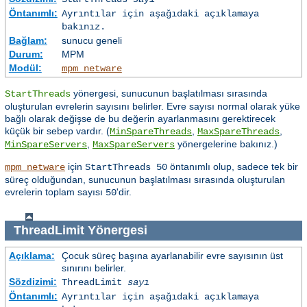
Öntanımlı:
Ayrıntılar için aşağıdaki açıklamaya
bakınız.
Bağlam:
sunucu geneli
Durum:
MPM
Modül:
mpm_netware
yönergesi, sunucunun başlatılması sırasında
StartThreads
oluşturulan evrelerin sayısını belirler. Evre sayısı normal olarak yüke
bağlı olarak değişse de bu değerin ayarlanmasını gerektirecek
küçük bir sebep vardır. (
,
,
MinSpareThreads
MaxSpareThreads
,
yönergelerine bakınız.)
MinSpareServers
MaxSpareServers
için
öntanımlı olup, sadece tek bir
mpm_netware
StartThreads 50
süreç olduğundan, sunucunun başlatılması sırasında oluşturulan
evrelerin toplam sayısı
'dir.
50
ThreadLimit
Yönergesi
Açıklama:
Çocuk süreç başına ayarlanabilir evre sayısının üst
sınırını belirler.
Sözdizimi:
ThreadLimit
sayı
Öntanımlı:
Ayrıntılar için aşağıdaki açıklamaya