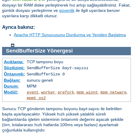
dosyayı bir RAM diske yerleştirerek hız artışı sağlayabilirsiniz. Fakat,
günlük dosyası yerleştirme ve
güvenlik
ile ilgili uyarılara benzer
uyarılara karşı dikkatli olunuz.
Ayrıca bakınız:
Apache HTTP Sunucusunu Durdurma ve Yeniden Başlatma
SendBufferSize
Yönergesi
Açıklama:
TCP tamponu boyu
Sözdizimi:
SendBufferSize
bayt-sayısı
Öntanımlı:
SendBufferSize 0
Bağlam:
sunucu geneli
Durum:
MPM
Modül:
,
,
,
,
,
event
worker
prefork
mpm_winnt
mpm_netware
mpmt_os2
Sunucu TCP gönderim tamponu boyunu
bayt-sayısı
ile belirtilen
bayta ayarlayacaktır. Yüksek hızlı yüksek yataklık süreli
bağlantılarda işletim sisteminin öntanımlı değerini aşacak şekilde
(örn, kıtalararası hızlı hatlarda 100ms veya fazlası) ayarlamak
çoğunlukla kullanışlıdır.