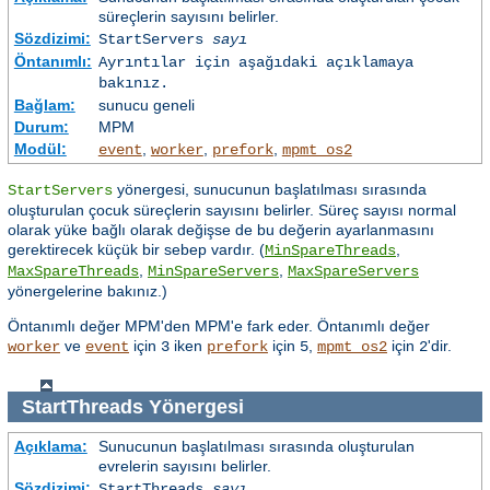
süreçlerin sayısını belirler.
Sözdizimi:
StartServers
sayı
Öntanımlı:
Ayrıntılar için aşağıdaki açıklamaya
bakınız.
Bağlam:
sunucu geneli
Durum:
MPM
Modül:
,
,
,
event
worker
prefork
mpmt_os2
yönergesi, sunucunun başlatılması sırasında
StartServers
oluşturulan çocuk süreçlerin sayısını belirler. Süreç sayısı normal
olarak yüke bağlı olarak değişse de bu değerin ayarlanmasını
gerektirecek küçük bir sebep vardır. (
,
MinSpareThreads
,
,
MaxSpareThreads
MinSpareServers
MaxSpareServers
yönergelerine bakınız.)
Öntanımlı değer MPM'den MPM'e fark eder. Öntanımlı değer
ve
için
iken
için
,
için
'dir.
worker
event
3
prefork
5
mpmt_os2
2
StartThreads
Yönergesi
Açıklama:
Sunucunun başlatılması sırasında oluşturulan
evrelerin sayısını belirler.
Sözdizimi:
StartThreads
sayı