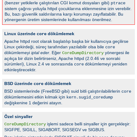
(benzer yetkilerle çalıştırılan CGI komut dosyaları gibi)
ptrace
sistem çağrısı yoluyla httpd çocuklarına eklenmesine izin verebilir.
Bu, bazı güvenlik saldırılarına karşı korumayı zayıflatabilir. Bu
yönergenin üretim sistemlerinde kullanılması önerilmez.
Linux üzerinde
dökümlemek
core
Apache httpd root olarak başlatılıp başka bir kullanıcıya geçilirse
Linux çekirdeği, süreç tarafından yazılabilir olsa bile
core
dökümlemeyi
iptal eder
. Eğer
yönergesi ile
CoreDumpDirectory
açıkça bir dizin belirtirseniz, Apache httpd (2.0.46 ve sonraki
sürümleri), Linux 2.4 ve sonrasında
dökümlemeyi yeniden
core
etkinleştirecektir.
BSD üzerinde
dökümlemek
core
BSD sistemlerinde (FreeBSD gibi) suid bitli çalıştırılabilirlerin
core
dökümlemesini etkin kılmak için
kern.sugid_coredump
değişkenine 1 değerini atayın.
Özel sinyaller
işlemi sadece belli sinyaller için gerçekleşir:
CoreDumpDirectory
SIGFPE, SIGILL, SIGABORT, SIGSEGV ve SIGBUS.