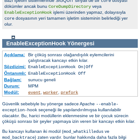
Bazı işletim sistemlerinde SIGQUIT sinyali de bir
dosyası
core
dökümler ancak bunu
veya
CoreDumpDirectory
işlemi üzerinden yapmaz, dolayısıyla
EnableExceptionHook
dosyasının yeri tamamen işletim sisteminin belirlediği yer
core
olur.
EnableExceptionHook
Yönergesi
Açıklama:
Bir çöküş sonrası olağandışılık eylemcilerini
çalıştıracak kancayı etkin kılar.
Sözdizimi:
EnableExceptionHook On|Off
Öntanımlı:
EnableExceptionHook Off
Bağlam:
sunucu geneli
Durum:
MPM
Modül:
,
,
event
worker
prefork
Güvenlik sebebiyle bu yönerge sadece Apache
--enable-
seçeneği ile yapılandırılmışsa kullanılabilir
exception-hook
olacaktır. Bu, harici modüllerin eklenmesine ve bir çocuk sürecin
çöküşü sonrası bir şeyler yapmaya izin veren bir kancayı etkin kılar.
Bu kancayı kullanan iki modül (
ve
mod_whatkilledus
) zaten vardır. bunlar hakkında daha fazla bilgi
mod_backtrace