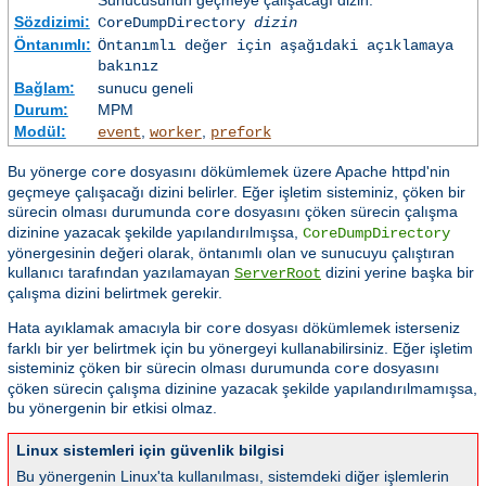
Sunucusunun geçmeye çalışacağı dizin.
Sözdizimi:
CoreDumpDirectory
dizin
Öntanımlı:
Öntanımlı değer için aşağıdaki açıklamaya
bakınız
Bağlam:
sunucu geneli
Durum:
MPM
Modül:
,
,
event
worker
prefork
Bu yönerge
dosyasını dökümlemek üzere Apache httpd'nin
core
geçmeye çalışacağı dizini belirler. Eğer işletim sisteminiz, çöken bir
sürecin olması durumunda
dosyasını çöken sürecin çalışma
core
dizinine yazacak şekilde yapılandırılmışsa,
CoreDumpDirectory
yönergesinin değeri olarak, öntanımlı olan ve sunucuyu çalıştıran
kullanıcı tarafından yazılamayan
dizini yerine başka bir
ServerRoot
çalışma dizini belirtmek gerekir.
Hata ayıklamak amacıyla bir
dosyası dökümlemek isterseniz
core
farklı bir yer belirtmek için bu yönergeyi kullanabilirsiniz. Eğer işletim
sisteminiz çöken bir sürecin olması durumunda
dosyasını
core
çöken sürecin çalışma dizinine yazacak şekilde yapılandırılmamışsa,
bu yönergenin bir etkisi olmaz.
Linux sistemleri için güvenlik bilgisi
Bu yönergenin Linux'ta kullanılması, sistemdeki diğer işlemlerin