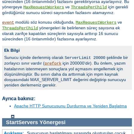
sürecinden (16 öntanımlıdır) fazlasını gerektiriyorsa ayarlayınız. Bu
yönergeye
ve
için gerekli
MaxRequestWorkers
ThreadsPerChild
gördüğünüz sunucu süreci sayısından fazlasını atamayınız.
modülü söz konusu olduğunda,
ve
event
MaxRequestWorkers
yönergeleri ile belirlenen süreç sayısına ek
ThreadsPerChild
olarak zarifçe kapatılan süreçlerin sayısıyla arttırıp 16 sunucu
sürecinden (16 öntanımlıdır) fazlasına ayarlayınız.
Ek Bilgi
Sunucu içinde derlenmiş olarak
şeklinde bir
ServerLimit 20000
zorlayıcı sınır vardır (
için 200000'dir). Bu önlem, yazım
prefork
hatalarının istenmeyen sonuçlara yol açmasını engellemek için
düşünülmüştür. Bu sınırı daha da arttırmak için mpm kaynak
dosyasındaki MAX_SERVER_LIMIT değerini değiştirip sunucuyu
yeniden derlemeniz gerekir.
Ayrıca bakınız:
Apache HTTP Sunucusunu Durdurma ve Yeniden Başlatma
StartServers
Yönergesi
Açıklama:
Sunucunun başlatılması sırasında oluşturulan çocuk