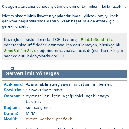
değeri atarsanız sunucu işletim sistemi öntanımlısını kullanacaktır.
0
İşletim sisteminizin ilaveten yapılandırılması, yüksek hız, yüksek
gecikme bağlantılarında daha yüksek başarım elde etmek için
gerekli olabilir.
Bazı işletim sistemlerinde, TCP davranışı,
EnableSendfile
yönergesine
değeri atanmadıkça görülemeyen, büyükçe bir
Off
değerinden kaynaklanarak değişir. Bu etkileşim
SendBufferSize
sadece duruk dosyalarda görülür.
ServerLimit
Yönergesi
Açıklama:
Ayarlanabilir süreç sayısının üst sınırını belirler.
Sözdizimi:
ServerLimit
sayı
Öntanımlı:
Ayrıntılar için aşağıdaki açıklamaya
bakınız.
Bağlam:
sunucu geneli
Durum:
MPM
Modül:
,
,
event
worker
prefork