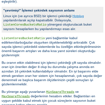
eşleştirilir).
"çevrimiçi" İşlemci çekirdek sayısının anlamı
Linux için (ve ayrıca BSD) bir işlemci çekirdeği
Hotplug
yapılandırılarak açılıp kapatıalbilir. Dolayısıyla,
yönergesi oluşturulacak buket
ListenCoresBucketsRatio
sayısını hesaplarken bu yapılandırmayı esas alır.
yeni bağlantılar kabul
ListenCoresBucketsRatio
edilirken/darboğazlar oluşurken ölçeklenebilirliği arttırabilir. Çok
sayıda işlemci çekirdekli sistemlerde bu özelliğin etkinleştirilmesinin
önemli başarım artışları ve daha kısa yanıt süreleri oluşturduğu
gözlenmiştir.
Bu
oran
ın etkin olabilmesi için işlemci çekirdeği çift sayıda olmalıdır.
oran
için önerilen değer
olup bu durumda çalışma anında en
8
azından
çekirdek kullanılabiliyor olmalıdır. En iyi başarımı elde
16
etmek gereken
oran
her sistem için hesaplanmalı, çok sayıda değer
denenmeli ve başlıca başarım ölçütlerinizin çeşitli sonuçları iyi
gözlemlenmelidir.
Bu yönerge aşağı yuvarlanan
ve
MinSpareThreads
değerlerinin hesabını etkiler. Bağlantıları en
MaxSpareThreads
uygun şekilde kabul etmek için çocuk süreçlerin sayısının buket
sayısının katları olması gerekir.