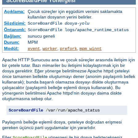
ScoreBoardFile
Yönergesi
Açıklama:
Çocuk süreçler için eşgüdüm verisini saklamakta
kullanılan dosyanın yerini belirler.
Sözdizimi:
ScoreBoardFile
dosya-yolu
Öntanımlı:
ScoreBoardFile logs/apache_runtime_status
Bağlam:
sunucu geneli
Durum:
MPM
Modül:
,
,
,
event
worker
prefork
mpm_winnt
Apache HTTP Sunucusu ana ve çocuk süreçler arasında iletişim için
bir çetele tutar. Bazı mimariler bu iletişimi kolaylaştırmak için bir
dosya gerektirir. Eğer yönerge belirtilmezse Apache httpd çeteleyi
önce tamamen bellekte oluşturmayı dener (anonim paylaşımlı bellek
kullanarak); bunda başarılı olamazsa dosyayı diskte oluşturmaya
çalışacaktır (paylaşımlı belleğe eşlemli dosya kullanarak). Bu
yönergenin belirtilmesi Apache httpd'nin dosyayı daima diskte
oluşturmasına sebep olur.
ScoreBoardFile
/
var
/
run
/
apache_status
Paylaşımlı belleğe eşlemli dosya, çeteleye doğrudan erişmesi
gereken üçüncü parti uygulamalar için yararlıdır.
Eğer
yönergesi ile bir dosya belirtecekseniz,
ScoreBoardFile