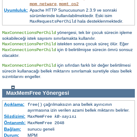
,
mpm_netware
mpmt_os2
Uyumluluk:
Apache HTTP Sunucusunun 2.3.9 ve sonraki
sürümlerinde kullanılabilmektedir. Eski isim
hala desteklenmektedir.
MaxRequestsPerChild
yönergesi, tek bir çocuk sürecin işleme
MaxConnectionsPerChild
sokabileceği istek sayısını sınırlamakta kullanılır.
istekten sonra çocuk süreç ölür. Eğer
MaxConnectionsPerChild
için
belirtilmişse sürecin ömrü sonsuz
MaxConnectionsPerChild
0
olacaktır.
için sıfırdan farklı bir değer belirtilmesi
MaxConnectionsPerChild
sürecin kullanacağı bellek miktarını sınırlamak suretiyle olası bellek
sızıntılarını engeller.
MaxMemFree
Yönergesi
Açıklama:
çağrılmaksızın ana bellek ayırıcının
free()
ayırmasına izin verilen azami bellek miktarını belirler.
Sözdizimi:
MaxMemFree
kB-sayısı
Öntanımlı:
MaxMemFree 2048
Bağlam:
sunucu geneli
Durum:
MPM