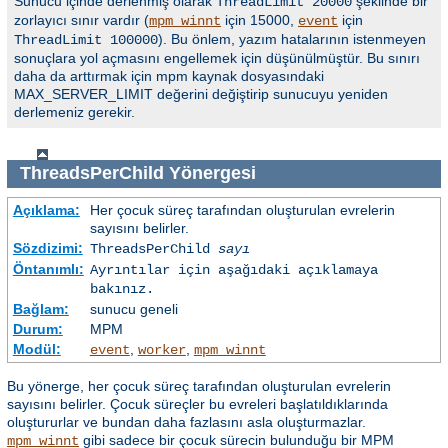
Sunucu içinde derlenmiş olarak
şeklinde bir
ThreadLimit 20000
zorlayıcı sınır vardır (
için 15000,
için
mpm_winnt
event
). Bu önlem, yazım hatalarının istenmeyen
ThreadLimit 100000
sonuçlara yol açmasını engellemek için düşünülmüştür. Bu sınırı
daha da arttırmak için mpm kaynak dosyasındaki
MAX_SERVER_LIMIT değerini değiştirip sunucuyu yeniden
derlemeniz gerekir.
ThreadsPerChild
Yönergesi
Açıklama:
Her çocuk süreç tarafından oluşturulan evrelerin
sayısını belirler.
Sözdizimi:
ThreadsPerChild
sayı
Öntanımlı:
Ayrıntılar için aşağıdaki açıklamaya
bakınız.
Bağlam:
sunucu geneli
Durum:
MPM
Modül:
,
,
event
worker
mpm_winnt
Bu yönerge, her çocuk süreç tarafından oluşturulan evrelerin
sayısını belirler. Çocuk süreçler bu evreleri başlatıldıklarında
oluştururlar ve bundan daha fazlasını asla oluşturmazlar.
gibi sadece bir çocuk sürecin bulunduğu bir MPM
mpm_winnt