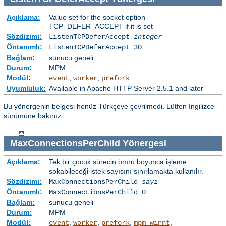
Açıklama:
Value set for the socket option
TCP_DEFER_ACCEPT if it is set
Sözdizimi:
ListenTCPDeferAccept
integer
Öntanımlı:
ListenTCPDeferAccept 30
Bağlam:
sunucu geneli
Durum:
MPM
Modül:
,
,
event
worker
prefork
Uyumluluk:
Available in Apache HTTP Server 2.5.1 and later
Bu yönergenin belgesi henüz Türkçeye çevrilmedi. Lütfen İngilizce
sürümüne bakınız.
MaxConnectionsPerChild
Yönergesi
Açıklama:
Tek bir çocuk sürecin ömrü boyunca işleme
sokabileceği istek sayısını sınırlamakta kullanılır.
Sözdizimi:
MaxConnectionsPerChild
sayı
Öntanımlı:
MaxConnectionsPerChild 0
Bağlam:
sunucu geneli
Durum:
MPM
Modül:
,
,
,
,
event
worker
prefork
mpm_winnt