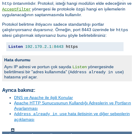
öntanımlıdır. Protokol, isteği hangi modülün elde edeceğinin ve
http
yönergesi ile protokole özgü hangi en iyilemelerin
AcceptFilter
uygulanacağının saptanmasında kullanılır.
Protokol belirtme ihtiyacını sadece standartdışı portlar
çalıştırıyorsanız duyarsınız. Örneğin, port 8443 üzerinde bir
https
sitesi çalıştırmak istiyorsanız bunu şöyle belirtebilirsiniz:
Listen
192.170
.
2.1
:
8443
 https
Hata durumu
Aynı IP adresi ve portun çok sayıda
yönergesinde
Listen
belirtilmesi bir "adres kullanımda" (
)
Address already in use
hatasına yol açar.
Ayrıca bakınız:
DNS ve Apache ile ilgili Konular
Apache HTTP Sunucusunun Kullandığı Adreslerin ve Portların
Ayarlanması
hata iletisinin ve diğer sebeplerin
Address already in use
açıklaması