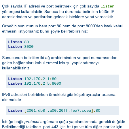
Çok sayıda IP adresi ve port belirtmek için çok sayıda
Listen
yönergesi kullanılabilir. Sunucu bu durumda belirtilen bütün IP
adreslerinden ve portlardan gelecek isteklere yanıt verecektir.
Örneğin sunucunun hem port 80 hem de port 8000'den istek kabul
etmesini istiyorsanız bunu şöyle belirtebilirsiniz:
Listen
80
Listen
8000
Sunucunun belirtilen iki ağ arabiriminden ve port numarasından
gelen bağlantıları kabul etmesi için şu yapılandırmayı
kullanabilirsiniz:
Listen
192.170
.
2.1
:
80
Listen
192.170
.
2.5
:
8000
IPv6 adresleri belirtilirken örnekteki gibi köşeli ayraçlar arasına
alınmalıdır:
Listen
[
2001:db8::a00:20ff:fea7:ccea
]:
80
İsteğe bağlı
protocol
argümanı çoğu yapılandırmada gerekli değildir.
Belirtilmediği takdirde. port 443 için
ve tüm diğer portlar için
https