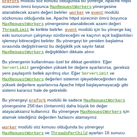
modülü söz konusu olduğunda bu yönerge, Apache httpd
prefork
sürecinin ömrü boyunca
yönergesine
MaxRequestWorkers
atanabilecek azami değeri belirler.
ve
modülü
worker
event
sözkonusu olduğunda ise, Apache httpd sürecinin ömrü boyunca
yönergesine atanabilecek azami değeri
MaxRequestWorkers
ile birlikte belirler.
modülü için bu yönerge kaç
ThreadLimit
event
eski sunucunun çalışmayı sürdüreceğini ve kaçının açık bağlantıları
işlemeyi bitireceğini belirler. Bu yönergeyi bir yeniden başlatma
sırasında değiştirirseniz bu değişiklik yok sayılır fakat
değişiklikleri dikkate alınır.
MaxRequestWorkers
Bu yönergenin kullanılması özel bir dikkat gerektirir. Eğer
gereğinden yüksek bir değere ayarlanırsa, gereksiz
ServerLimit
yere paylaşımlı bellek ayrılmış olur. Eğer
ve
ServerLimit
değerleri sistemin işleyebileceğinden daha
MaxRequestWorkers
yüksek değerlere ayarlanırsa Apache httpd başlayamayacağı gibi
sistemi kararsız hale de getirebilir.
Bu yönergeyi
modülü ile sadece
prefork
MaxRequestWorkers
yönergesine 256'dan (öntanımlı) daha büyük bir değer
atayacaksanız kullanınız. Bu yönergeye
için
MaxRequestWorkers
atamak istediğiniz değerden fazlasını atamayınız.
modülü söz konusu olduğunda bu yönergeyi
worker
ve
ayarları 16 sunucu
MaxRequestWorkers
ThreadsPerChild