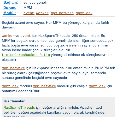
Bağlam:
sunucu geneli
Durum:
MPM
Modül:
,
,
,
event
worker
mpm_netware
mpmt_os2
Boştaki azami evre sayısı. Her MPM bu yönerge karşısında farklı
davranır.
ve
için
öntanımlıdır. Bu
worker
event
MaxSpareThreads 250
MPM'ler boştaki evreleri sunucu genelinde izler. Eğer sunucuda çok
fazla boşta evre varsa, sunucu boştaki evrelerin sayısı bu sınırın
altına inene kadar çocuk süreçleri öldürür.
yönergesi etkinse ek süreçler/evreler
ListenCoresBucketsRatio
oluşabilir.
için
öntanımlıdır. Bu MPM tek
mpm_netware
MaxSpareThreads 100
bir süreç olarak çalıştığından boştaki evre sayısı aynı zamanda
sunucu genelinde boştaki evre sayısıdır.
modülü
modülü gibi çalışır.
için
mpmt_os2
mpm_netware
mpmt_os2
öntanımlı değer
'dur.
10
Kısıtlamalar
için değer aralığı sınırlıdır. Apache httpd
MaxSpareThreads
belirtilen değeri aşağıdaki kurallara uygun olarak kendiliğinden