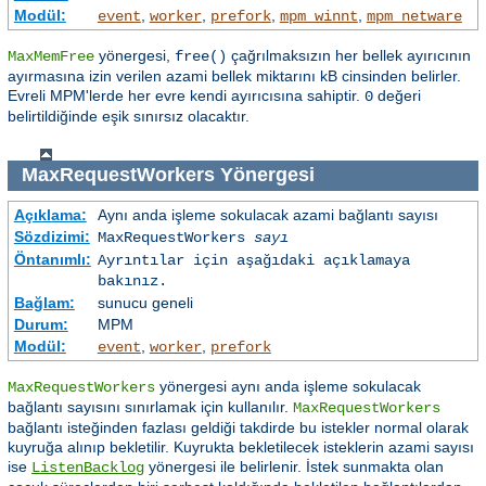
Modül:
,
,
,
,
event
worker
prefork
mpm_winnt
mpm_netware
yönergesi,
çağrılmaksızın her bellek ayırıcının
MaxMemFree
free()
ayırmasına izin verilen azami bellek miktarını kB cinsinden belirler.
Evreli MPM'lerde her evre kendi ayırıcısına sahiptir.
değeri
0
belirtildiğinde eşik sınırsız olacaktır.
MaxRequestWorkers
Yönergesi
Açıklama:
Aynı anda işleme sokulacak azami bağlantı sayısı
Sözdizimi:
MaxRequestWorkers
sayı
Öntanımlı:
Ayrıntılar için aşağıdaki açıklamaya
bakınız.
Bağlam:
sunucu geneli
Durum:
MPM
Modül:
,
,
event
worker
prefork
yönergesi aynı anda işleme sokulacak
MaxRequestWorkers
bağlantı sayısını sınırlamak için kullanılır.
MaxRequestWorkers
bağlantı isteğinden fazlası geldiği takdirde bu istekler normal olarak
kuyruğa alınıp bekletilir. Kuyrukta bekletilecek isteklerin azami sayısı
ise
yönergesi ile belirlenir. İstek sunmakta olan
ListenBacklog