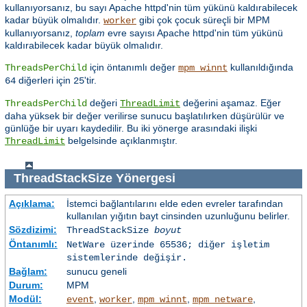
kullanıyorsanız, bu sayı Apache httpd'nin tüm yükünü kaldırabilecek
kadar büyük olmalıdır.
gibi çok çocuk süreçli bir MPM
worker
kullanıyorsanız,
toplam
evre sayısı Apache httpd'nin tüm yükünü
kaldırabilecek kadar büyük olmalıdır.
için öntanımlı değer
kullanıldığında
ThreadsPerChild
mpm_winnt
diğerleri için
'tir.
64
25
değeri
değerini aşamaz. Eğer
ThreadsPerChild
ThreadLimit
daha yüksek bir değer verilirse sunucu başlatılırken düşürülür ve
günlüğe bir uyarı kaydedilir. Bu iki yönerge arasındaki ilişki
belgelsinde açıklanmıştır.
ThreadLimit
ThreadStackSize
Yönergesi
Açıklama:
İstemci bağlantılarını elde eden evreler tarafından
kullanılan yığıtın bayt cinsinden uzunluğunu belirler.
Sözdizimi:
ThreadStackSize
boyut
Öntanımlı:
NetWare üzerinde 65536; diğer işletim
sistemlerinde değişir.
Bağlam:
sunucu geneli
Durum:
MPM
Modül:
,
,
,
,
event
worker
mpm_winnt
mpm_netware