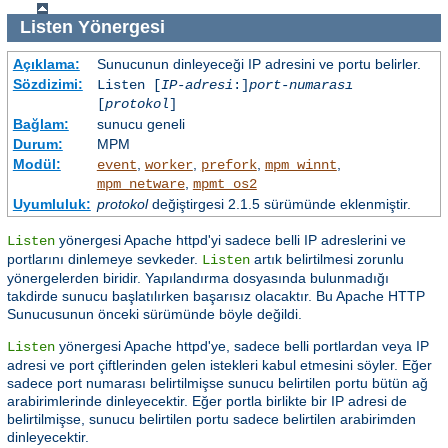
Listen
Yönergesi
Açıklama:
Sunucunun dinleyeceği IP adresini ve portu belirler.
Sözdizimi:
Listen [
IP-adresi
:]
port-numarası
[
protokol
]
Bağlam:
sunucu geneli
Durum:
MPM
Modül:
,
,
,
,
event
worker
prefork
mpm_winnt
,
mpm_netware
mpmt_os2
Uyumluluk:
protokol
değiştirgesi 2.1.5 sürümünde eklenmiştir.
yönergesi Apache httpd'yi sadece belli IP adreslerini ve
Listen
portlarını dinlemeye sevkeder.
artık belirtilmesi zorunlu
Listen
yönergelerden biridir. Yapılandırma dosyasında bulunmadığı
takdirde sunucu başlatılırken başarısız olacaktır. Bu Apache HTTP
Sunucusunun önceki sürümünde böyle değildi.
yönergesi Apache httpd'ye, sadece belli portlardan veya IP
Listen
adresi ve port çiftlerinden gelen istekleri kabul etmesini söyler. Eğer
sadece port numarası belirtilmişse sunucu belirtilen portu bütün ağ
arabirimlerinde dinleyecektir. Eğer portla birlikte bir IP adresi de
belirtilmişse, sunucu belirtilen portu sadece belirtilen arabirimden
dinleyecektir.