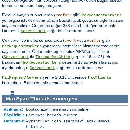
çocuk süreçlerden biri serbest kaldığında bekletilen bağlantılardan
birine hizmet sunulmaya başlanır.
Evreli olmayan sunucularda (
gibi)
prefork
MaxRequestWorkers
yönergesi istekleri sunmak için başlatılacak çocuk süreçlerin azami
sayısını belirler. Öntanımlı değer 256 olup bu değeri arttırmak
isterseniz
değerini de arttırmalısınız.
ServerLimit
Çok evreli ve melez sunucularda (
veya
gibi)
event
worker
yönergesi istemcilere hizmet verecek evre
MaxRequestWorkers
sayısını sınırlar. Öntanımlı değer melez MPM'ler için 16'dır
(
ile
çarpılır:
). Bu
ServerLimit
ThreadsPerChild
16 x 25
bakımdan
değerini 16 süreçten fazlasına
MaxRequestWorkers
ayarlamak için
değerini de arttırmalısınız.
ServerLimit
yerine 2.3.13 öncesinde
MaxRequestWorkers
MaxClients
kullanılırdı. Eski isim hala desteklenmektedir.
MaxSpareThreads
Yönergesi
Açıklama:
Boştaki azami evre sayısını belirler
Sözdizimi:
MaxSpareThreads
number
Öntanımlı:
Ayrıntılar için aşağıdaki açıklamaya
bakınız.