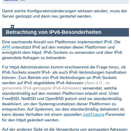
Damit solche Konfigurationsänderungen wirksam werden, muss der
Server gestoppt und dann neu gestartet werden.
Betrachtung von IPv6-Besonderheiten
Eine wachsende Anzahl von Plattformen implementiert IPv6. Die
APR
unterstützt IPv6 auf den meisten dieser Plattformen und
ermöglicht dem httpd, IPv6-Sockets zu verwenden und über IPv6
gesendete Anfragen zu behandeln.
Für httpd-Administratoren kommt erschwerend die Frage hinzu, ob
IPv6-Sockets sowohl IPv4- als auch IPv6-Verbindungen handhaben
können. Zum Betrieb von IPv4-Verbindungen an IPv6-Sockets
werden auf IPv6 abgebildete IPv4-Adressen
(
Anm.d.Ü.:
so
genannete IPv4-gemappte IPv6-Adressen)
verwendet, welche
standardmäßig auf den meisten Plattformen erlaubt sind. Unter
FreeBSD, NetBSD und OpenBSD jedoch sind sie standardmäßig
deaktiviert, um den Systemgrundsätzen dieser Plattformen zu
entsprechen. Auf Systemen, wo dies standardmäßig dekativiert ist,
kann dieses Verhalten mit einem speziellen
-Parameter
configure
für den httpd geändert werden.
Auf der anderen Seite ist die Verwendung von gemappten Adressen