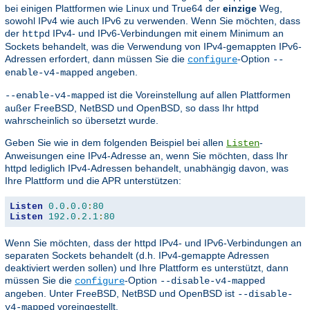
bei einigen Plattformen wie Linux und True64 der
einzige
Weg,
sowohl IPv4 wie auch IPv6 zu verwenden. Wenn Sie möchten, dass
der
IPv4- und IPv6-Verbindungen mit einem Minimum an
httpd
Sockets behandelt, was die Verwendung von IPv4-gemappten IPv6-
Adressen erfordert, dann müssen Sie die
-Option
configure
--
angeben.
enable-v4-mapped
ist die Voreinstellung auf allen Plattformen
--enable-v4-mapped
außer FreeBSD, NetBSD und OpenBSD, so dass Ihr httpd
wahrscheinlich so übersetzt wurde.
Geben Sie wie in dem folgenden Beispiel bei allen
-
Listen
Anweisungen eine IPv4-Adresse an, wenn Sie möchten, dass Ihr
httpd lediglich IPv4-Adressen behandelt, unabhängig davon, was
Ihre Plattform und die APR unterstützen:
Listen
0.0
.
0.0
:
80
Listen
192.0
.
2.1
:
80
Wenn Sie möchten, dass der httpd IPv4- und IPv6-Verbindungen an
separaten Sockets behandelt (d.h. IPv4-gemappte Adressen
deaktiviert werden sollen) und Ihre Plattform es unterstützt, dann
müssen Sie die
-Option
configure
--disable-v4-mapped
angeben. Unter FreeBSD, NetBSD und OpenBSD ist
--disable-
voreingestellt.
v4-mapped