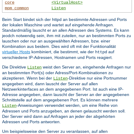
core
<VirtualHost>
mpm_common
Listen
Beim Start bindet sich der httpd an bestimmte Adressen und Ports
der lokalen Maschine und wartet auf eingehende Anfragen.
Standardmäßig lauscht er an allen Adressen des Systems. Es kann
jeodch notwendig sein, ihm mit zuteilen, nur an bestimmten Ports zu
lauschen oder nur an ausgewählten Adressen, bzw. einer
Kombination aus beidem. Dies wird oft mit der Funktionalität
virtueller Hosts
kombiniert, die bestimmt, wie der
auf
httpd
verschiedene IP-Adressen, Hostnamen und Ports reagiert.
Die Direktive
weist den Server an, eingehende Anfragen nur
Listen
an bestimmten Port(s) oder Adress/Port-Kombinationen zu
akzeptieren. Wenn bei der
-Direktive nur eine Portnummer
Listen
angegeben wird, dann lauscht der Server auf allen
Netzwerkinterfaces an dem angegebenen Port. Ist auch eine IP-
Adresse angegeben, dann lauscht der Server an der angegebenen
Schnittstelle auf dem angegebenen Port. Es können mehrere
-Anweisungen verwendet werden, um eine Reihe von
Listen
Adressen und Ports anzugeben, an denen gelauscht werden soll.
Der Server wird dann auf Anfragen an jeder der abgehörten
Adressen und Ports antworten.
Um beispielsweise den Server zu veranlassen, auf allen