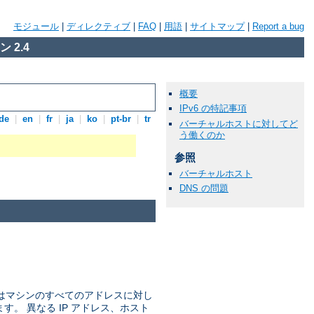
モジュール
|
ディレクティブ
|
FAQ
|
用語
|
サイトマップ
|
Report a bug
 2.4
概要
IPv6 の特記事項
de
|
en
|
fr
|
ja
|
ko
|
pt-br
|
tr
バーチャルホストに対してど
う働くのか
参照
バーチャルホスト
DNS の問題
ではマシンのすべてのアドレスに対し
ます。 異なる IP アドレス、ホスト