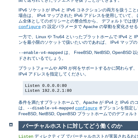
由で送られてきたリクエストを扱うことができます。
IPv6 ソケットが IPv4 と IPv6 コネクションの両方を扱う
場合は、 IPv4 マップされた IPv6 アドレスを使用していて、
ム全体としてのポリシーとの整合性から、 デフォルトでは使
の 設定パラメータで Apache の挙動を変化さ
configure
一方で、Linux や Tru64 といったプラットホームで IPv4
ンを最小限のソケットで扱いたいのであれば、 IPv4 マップの
は、 FreeBSD, NetBSD, O
--enable-v4-mapped
ドされているでしょう。
プラットフォームや APR が何をサポートするかに関わらず、
IPv4 アドレスを指定してください。
Listen 0.0.0.0:80
Listen 192.0.2.1:80
条件を満たすプラットホームで、Apache が IPv4 と IP
は、
オプションを指定し
--disable-v4-mapped
configure
FreeBSD, NetBSD, OpenBSD プラットホームでのデフォ
バーチャルホストに対してどう働くのか
ディレクティブ でバーチャルホストが実装されるわけでは
Listen