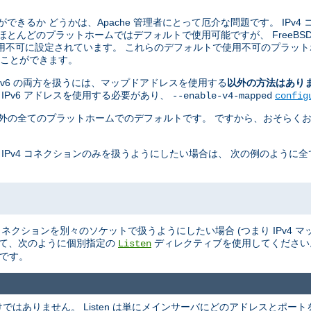
ことができるか どうかは、Apache 管理者にとって厄介な問題です。 IPv4
 ほとんどのプラットホームではデフォルトで使用可能ですが、 FreeBSD, Ne
用不可に設定されています。 これらのデフォルトで使用不可のプラット
せることができます。
 と IPv6 の両方を扱うには、マップドアドレスを使用する
以外の方法はあり
 IPv6 アドレスを使用する必要があり、
--enable-v4-mapped
config
penBSD 以外の全てのプラットホームでのデフォルトです。 ですから、おそらくお
 IPv4 コネクションのみを扱うようにしたい場合は、 次の例のように
v6 のコネクションを別々のソケットで扱うようにしたい場合 (つまり IPv4
て、次のように個別指定の
ディレクティブを使用してくださ
Listen
ルトです。
ありません。 Listen は単にメインサーバにどのアドレスとポートを L