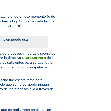
én atendiendo en ese momento (o de
ficheros log. Conforme cada hijo va
 servir peticiones
Tambien puede usar
o de procesos y hebras disponibles
r la directiva
de la
StartServers
los suficientes para se atienda el
 ese momento, como respetar la
pache fue escrito tanto para
modo que se no se pierda ningún
ro de los procesos hijo a través de
 que se registraron en el log con