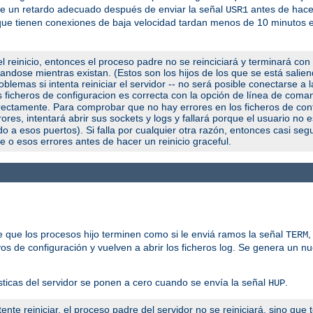
use un retardo adecuado después de enviar la señal
antes de hacer
USR1
os que tienen conexiones de baja velocidad tardan menos de 10 minutos
l reinicio, entonces el proceso padre no se reinciciará y terminará con
utandose mientras existan. (Estos son los hijos de los que se está salie
blemas si intenta reiniciar el servidor -- no será posible conectarse a 
us ficheros de configuracion es correcta con la opción de línea de com
orrectamente. Para comprobar que no hay errores en los ficheros de con
ores, intentará abrir sus sockets y logs y fallará porque el usuario no 
a esos puertos). Si falla por cualquier otra razón, entonces casi seg
e o esos errores antes de hacer un reinicio graceful.
 que los procesos hijo terminen como si le enviá ramos la señal
,
TERM
vos de configuración y vuelven a abrir los ficheros log. Se genera un n
sticas del servidor se ponen a cero cuando se envía la señal
.
HUP
ente reiniciar, el proceso padre del servidor no se reiniciará, sino que 