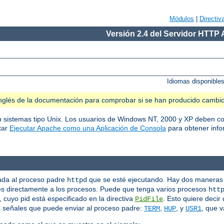
Módulos
|
Directiv
Versión 2.4 del Servidor HTTP
Idiomas disponible
n inglés de la documentación para comprobar si se han producido cambi
en sistemas tipo Unix. Los usuarios de Windows NT, 2000 y XP deben co
tar
Ejecutar Apache como una Aplicación de Consola
para obtener info
iada al proceso padre
que se esté ejecutando. Hay dos maneras 
httpd
s directamente a los procesos. Puede que tenga varios procesos
htt
cuyo pid está especificado en la directiva
. Esto quiere decir
PidFile
s señales que puede enviar al proceso padre:
,
, y
, que v
TERM
HUP
USR1