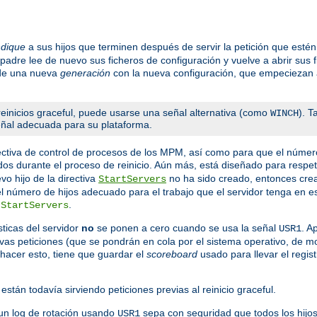
ndique
a sus hijos que terminen después de servir la petición que est
 padre lee de nuevo sus ficheros de configuración y vuelve a abrir sus 
 de una nueva
generación
con la nueva configuración, que empeciezan a
einicios graceful, puede usarse una señal alternativa (como
). 
WINCH
señal adecuada para su plataforma.
ctiva de control de procesos de los MPM, así como para que el númer
dos durante el proceso de reinicio. Aún más, está diseñado para respeta
o hijo de la directiva
no ha sido creado, entonces crea 
StartServers
 el número de hijos adecuado para el trabajo que el servidor tenga en
a
.
StartServers
ticas del servidor
no
se ponen a cero cuando se usa la señal
. A
USR1
evas peticiones (que se pondrán en cola por el sistema operativo, de 
hacer esto, tiene que guardar el
scoreboard
usado para llevar el regist
están todavía sirviendo peticiones previas al reinicio graceful.
un log de rotación usando
sepa con seguridad que todos los hijos
USR1