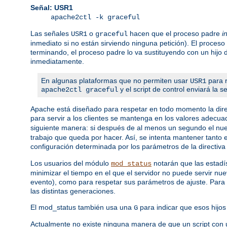
Señal: USR1
apache2ctl -k graceful
Las señales
o
hacen que el proceso padre
i
USR1
graceful
inmediato si no están sirviendo ninguna petición). El proceso
terminando, el proceso padre lo va sustituyendo con un hijo
inmediatamente.
En algunas plataformas que no permiten usar
para r
USR1
y el script de control enviará la 
apache2ctl graceful
Apache está diseñado para respetar en todo momento la dire
para servir a los clientes se mantenga en los valores adecua
siguiente manera: si después de al menos un segundo el nuev
trabajo que queda por hacer. Así, se intenta mantener tanto
configuración determinada por los parámetros de la directiv
Los usuarios del módulo
notarán que las estadís
mod_status
minimizar el tiempo en el que el servidor no puede servir nu
evento), como para respetar sus parámetros de ajuste. Para 
las distintas generaciones.
El mod_status también usa una
para indicar que esos hijos 
G
Actualmente no existe ninguna manera de que un script con 