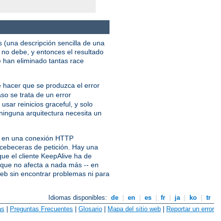
s (una descripción sencilla de una
no debe, y entonces el resultado
e han eliminado tantas race
e hacer que se produzca el error
aso se trata de un error
usar reinicios graceful, y solo
ninguna arquitectura necesita un
es en una conexión HTTP
s cebeceras de petición. Hay una
ue el cliente KeepAlive ha de
e que no afecta a nada más -- en
web sin encontrar problemas ni para
Idiomas disponibles:
de
|
en
|
es
|
fr
|
ja
|
ko
|
tr
as
|
Preguntas Frecuentes
|
Glosario
|
Mapa del sitio web
|
Reportar un error