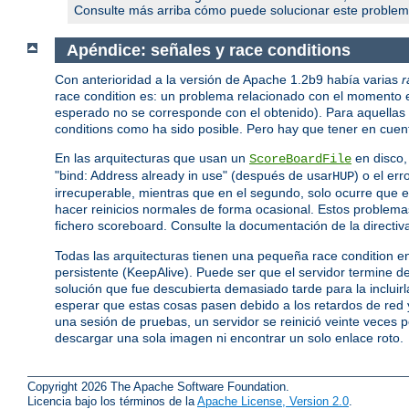
Consulte más arriba cómo puede solucionar este problem
Apéndice: señales y race conditions
Con anterioridad a la versión de Apache 1.2b9 había varias
r
race condition es: un problema relacionado con el momento 
esperado no se corresponde con el obtenido). Para aquellas a
conditions como ha sido posible. Pero hay que tener en cuent
En las arquitecturas que usan un
en disco,
ScoreBoardFile
"bind: Address already in use" (después de usar
) o el er
HUP
irrecuperable, mientras que en el segundo, solo ocurre que el 
hacer reinicios normales de forma ocasional. Estos problema
fichero scoreboard. Consulte la documentación de la directi
Todas las arquitecturas tienen una pequeña race condition e
persistente (KeepAlive). Puede ser que el servidor termine de
solución que fue descubierta demasiado tarde para la incluir
esperar que estas cosas pasen debido a los retardos de red y
una sesión de pruebas, un servidor se reinició veinte veces 
descargar una sola imagen ni encontrar un solo enlace roto.
Copyright 2026 The Apache Software Foundation.
Licencia bajo los términos de la
Apache License, Version 2.0
.