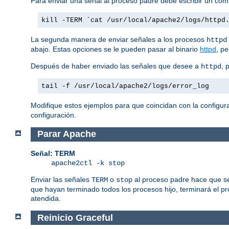
Para enviar una señal al proceso padre debe escribir un co
kill -TERM `cat /usr/local/apache2/logs/httpd
La segunda manera de enviar señales a los procesos
httpd
abajo. Estas opciones se le pueden pasar al binario
httpd
, p
Después de haber enviado las señales que desee a
, 
httpd
tail -f /usr/local/apache2/logs/error_log
Modifique estos ejemplos para que coincidan con la configura
configuración.
Parar Apache
Señal: TERM
apache2ctl -k stop
Enviar las señales
o
al proceso padre hace que se
TERM
stop
que hayan terminado todos los procesos hijo, terminará el p
atendida.
Reinicio Graceful