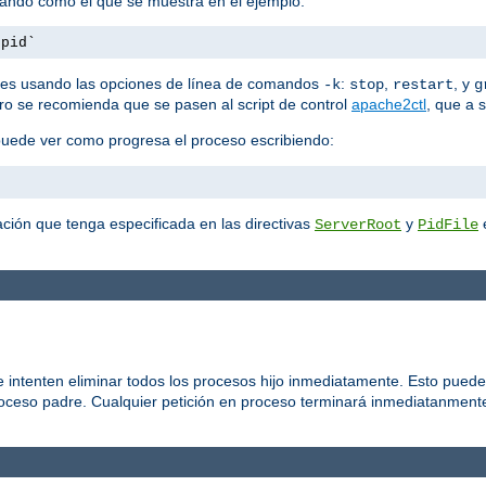
mando como el que se muestra en el ejemplo:
.pid`
es usando las opciones de línea de comandos
:
,
, y
-k
stop
restart
g
ero se recomienda que se pasen al script de control
apache2ctl
, que a 
puede ver como progresa el proceso escribiendo:
ción que tenga especificada en las directivas
y
e
ServerRoot
PidFile
 intenten eliminar todos los procesos hijo inmediatamente. Esto puede
roceso padre. Cualquier petición en proceso terminará inmediatanmente,