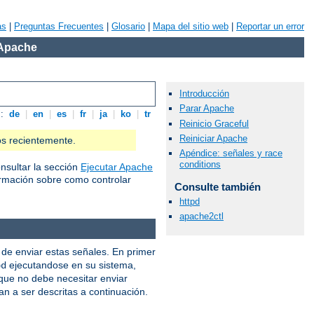
as
|
Preguntas Frecuentes
|
Glosario
|
Mapa del sitio web
|
Reportar un error
 Apache
Introducción
Parar Apache
s:
de
|
en
|
es
|
fr
|
ja
|
ko
|
tr
Reinicio Graceful
Reiniciar Apache
os recientemente.
Apéndice: señales y race
conditions
nsultar la sección
Ejecutar Apache
rmación sobre como controlar
Consulte también
httpd
apache2ctl
de enviar estas señales. En primer
ejecutandose en su sistema,
pd
 que no debe necesitar enviar
an a ser descritas a continuación.