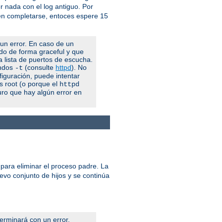
 nada con el log antiguo. Por
 en completarse, entoces espere 15
 un error. En caso de un
ndo de forma graceful y que
la lista de puertos de escucha.
andos
(consulte
httpd
). No
-t
figuración, puede intentar
es root (o porque el
httpd
uro que hay algún error en
 para eliminar el proceso padre. La
uevo conjunto de hijos y se continúa
terminará con un error.