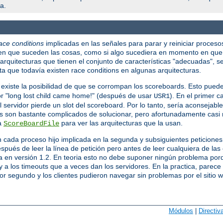
a.
ace conditions
implicadas en las señales para parar y reiniciar proceso
en que suceden las cosas, como si algo sucediera en momento en que 
rquitecturas que tienen el conjunto de características "adecuadas", s
a que todavía existen race conditions en algunas arquitecturas.
 existe la posibilidad de que se corrompan los scoreboards. Esto pued
ror "long lost child came home!" (después de usar
). En el primer c
USR1
servidor pierde un slot del scoreboard. Por lo tanto, sería aconsejable 
s son bastante complicados de solucionar, pero afortunadamente casi 
va
para ver las arquitecturas que la usan.
ScoreBoardFile
n cada proceso hijo implicada en la segunda y subsiguientes peticion
spués de leer la línea de petición pero antes de leer cualquiera de la
la en versión 1.2. En teoria esto no debe suponer ningún problema porq
 a los timeouts que a veces dan los servidores. En la practica, parec
por segundo y los clientes pudieron navegar sin problemas por el sitio 
Módulos
|
Directiv