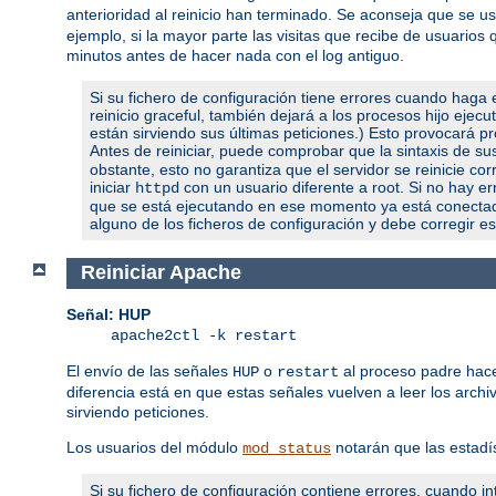
anterioridad al reinicio han terminado. Se aconseja que se 
ejemplo, si la mayor parte las visitas que recibe de usuari
minutos antes de hacer nada con el log antiguo.
Si su fichero de configuración tiene errores cuando haga e
reinicio graceful, también dejará a los procesos hijo ejec
están sirviendo sus últimas peticiones.) Esto provocará pro
Antes de reiniciar, puede comprobar que la sintaxis de s
obstante, esto no garantiza que el servidor se reinicie c
iniciar
con un usuario diferente a root. Si no hay err
httpd
que se está ejecutando en ese momento ya está conectado 
alguno de los ficheros de configuración y debe corregir es
Reiniciar Apache
Señal: HUP
apache2ctl -k restart
El envío de las señales
o
al proceso padre hace
HUP
restart
diferencia está en que estas señales vuelven a leer los archi
sirviendo peticiones.
Los usuarios del módulo
notarán que las estadí
mod_status
Si su fichero de configuración contiene errores, cuando int