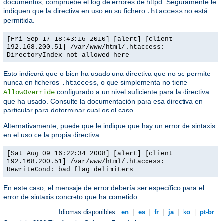
documentos, compruebe el log de errores de httpd. Seguramente le
indiquen que la directiva en uso en su fichero
no está
.htaccess
permitida.
[Fri Sep 17 18:43:16 2010] [alert] [client
192.168.200.51] /var/www/html/.htaccess:
DirectoryIndex not allowed here
Esto indicará que o bien ha usado una directiva que no se permite
nunca en ficheros
, o que simplementa no tiene
.htaccess
configurado a un nivel suficiente para la directiva
AllowOverride
que ha usado. Consulte la documentación para esa directiva en
particular para determinar cual es el caso.
Alternativamente, puede que le indique que hay un error de sintaxis
en el uso de la propia directiva.
[Sat Aug 09 16:22:34 2008] [alert] [client
192.168.200.51] /var/www/html/.htaccess:
RewriteCond: bad flag delimiters
En este caso, el mensaje de error debería ser específico para el
error de sintaxis concreto que ha cometido.
Idiomas disponibles:
en
|
es
|
fr
|
ja
|
ko
|
pt-br