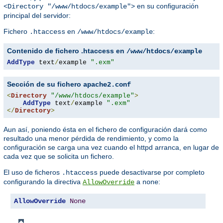
en su configuración
<Directory "/www/htdocs/example">
principal del servidor:
Fichero
en
:
.htaccess
/www/htdocs/example
Contenido de fichero .htaccess en
/www/htdocs/example
AddType
 text
/
example 
".exm"
Sección de su fichero
apache2.conf
<
Directory
"/www/htdocs/example"
>
AddType
 text
/
example 
".exm"
</
Directory
>
Aun así, poniendo ésta en el fichero de configuración dará como
resultado una menor pérdida de rendimiento, y como la
configuración se carga una vez cuando el httpd arranca, en lugar de
cada vez que se solicita un fichero.
El uso de ficheros
puede desactivarse por completo
.htaccess
configurando la directiva
a
:
AllowOverride
none
AllowOverride
None