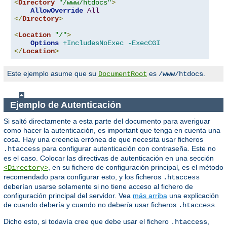
<
Directory
"/www/htdocs"
>
AllowOverride
All
</
Directory
>
<
Location
"/"
>
Options
+IncludesNoExec
-ExecCGI
</
Location
>
Este ejemplo asume que su
es
.
DocumentRoot
/www/htdocs
Ejemplo de Autenticación
Si saltó directamente a esta parte del documento para averiguar
como hacer la autenticación, es important que tenga en cuenta una
cosa. Hay una creencia errónea de que necesita usar ficheros
para configurar autenticación con contraseña. Este no
.htaccess
es el caso. Colocar las directivas de autenticación en una sección
, en su fichero de configuración principal, es el método
<Directory>
recomendado para configurar esto, y los ficheros
.htaccess
deberían usarse solamente si no tiene acceso al fichero de
configuración principal del servidor. Vea
más arriba
una explicación
de cuando debería y cuando no debería usar ficheros
.
.htaccess
Dicho esto, si todavía cree que debe usar el fichero
,
.htaccess