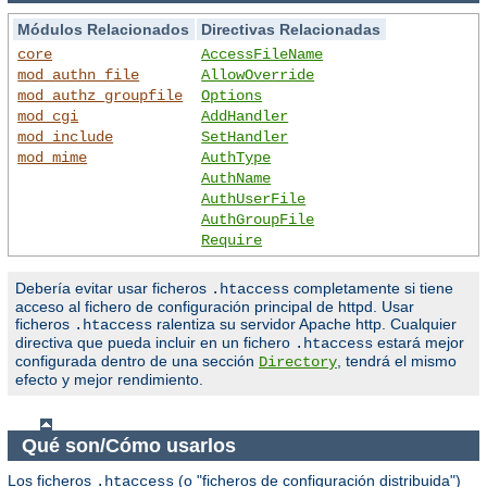
Módulos Relacionados
Directivas Relacionadas
core
AccessFileName
mod_authn_file
AllowOverride
mod_authz_groupfile
Options
mod_cgi
AddHandler
mod_include
SetHandler
mod_mime
AuthType
AuthName
AuthUserFile
AuthGroupFile
Require
Debería evitar usar ficheros
completamente si tiene
.htaccess
acceso al fichero de configuración principal de httpd. Usar
ficheros
ralentiza su servidor Apache http. Cualquier
.htaccess
directiva que pueda incluir en un fichero
estará mejor
.htaccess
configurada dentro de una sección
, tendrá el mismo
Directory
efecto y mejor rendimiento.
Qué son/Cómo usarlos
Los ficheros
(o "ficheros de configuración distribuida")
.htaccess