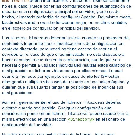
deben ir en ficheros
. Esto sencillamente
mod_rewrite
.htaccess
no es el caso. Puede poner las configuraciones de autenticación de
usuario en la configuración principal del servidor, y esto es de
hecho, el método preferido de configurar Apache. Del mismo modo,
las directivas
funcionan mejor, en muchos sentidos,
mod_rewrite
en el fichero de configuración principal del servidor.
Los ficheros
deberían usarse cuando su proveedor de
.htaccess
contenidos le permite hacer modificaciones de configuración en
contexto directorio, pero usted no tiene acceso de root en el
servidor. En el caso de que el administrador no esté dispuesto a
hacer cambios frecuentes en la configuración, puede que sea
necesario permitir a usuarios individuales realizar estos cambios de
configuración en ficheros
por ellos mismos. Lo cual
.htaccess
ocurre a menudo, por ejemplo, en casos donde los ISP están
albergando múltiples sitios web de usuario en una sola máquina, y
quieren que sus usuarios tengan la posibilidad de modificar sus
configuraciones.
Aun así, generalmente, el uso de ficheros
debería
.htaccess
evitarse cuando sea posible. Cualquier configuración que
consideraría poner en un fichero
, puede usarse con la
.htaccess
misma efectividad en una sección
en el fichero de
<Directory>
configuración del servidor.
Hay dos razones para evitar el uso de ficheros
.
.htaccess