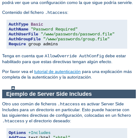
podrá ver que una configuración como la que sigue podría servirle.
Contenido del fichero
:
.htaccess
AuthType
Basic
AuthName
"Password Required"
AuthUserFile
"/www/passwords/password.file"
AuthGroupFile
"/www/passwords/group.file"
Require
 group admins
Tenga en cuenta que
debe estar
AllowOverride AuthConfig
habilitado para que estas directivas tengan algún efecto.
Por favor vea el
tutorial de autenticación
para una explicación más
completa de la autenticación y la autorización.
Ejemplo de Server Side Includes
Otro uso común de ficheros
es activar Server Side
.htaccess
Includes para un directorio en particular. Esto puede hacerse con
las siguientes directivas de configuración, colocadas en un fichero
y el directorio deseado:
.htaccess
Options
+Includes
AddType
 text
/
html 
"shtml"