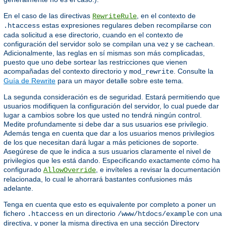
En el caso de las directivas
, en el contexto de
RewriteRule
estas expresiones regulares deben recompilarse con
.htaccess
cada solicitud a ese directorio, cuando en el contexto de
configuración del servidor solo se compilan una vez y se cachean.
Adicionalmente, las reglas en sí mismas son más complicadas,
puesto que uno debe sortear las restricciones que vienen
acompañadas del contexto directorio y
. Consulte la
mod_rewrite
Guía de Rewrite
para un mayor detalle sobre este tema.
La segunda consideración es de seguridad. Estará permitiendo que
usuarios modifiquen la configuración del servidor, lo cual puede dar
lugar a cambios sobre los que usted no tendrá ningún control.
Medite profundamente si debe dar a sus usuarios ese privilegio.
Además tenga en cuenta que dar a los usuarios menos privilegios
de los que necesitan dará lugar a más peticiones de soporte.
Asegúrese de que le indica a sus usuarios claramente el nivel de
privilegios que les está dando. Especificando exactamente cómo ha
configurado
, e invíteles a revisar la documentación
AllowOverride
relacionada, lo cual le ahorrará bastantes confusiones más
adelante.
Tenga en cuenta que esto es equivalente por completo a poner un
fichero
en un directorio
con una
.htaccess
/www/htdocs/example
directiva, y poner la misma directiva en una sección Directory