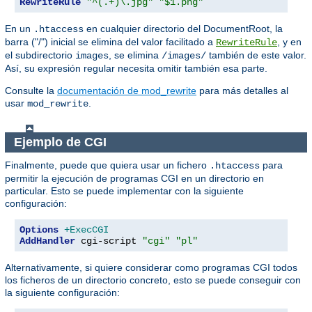
RewriteRule
"^(.+)\.jpg"
"$1.png"
En un
en cualquier directorio del DocumentRoot, la
.htaccess
barra ("/") inicial se elimina del valor facilitado a
, y en
RewriteRule
el subdirectorio
, se elimina
también de este valor.
images
/images/
Así, su expresión regular necesita omitir también esa parte.
Consulte la
documentación de mod_rewrite
para más detalles al
usar
.
mod_rewrite
Ejemplo de CGI
Finalmente, puede que quiera usar un fichero
para
.htaccess
permitir la ejecución de programas CGI en un directorio en
particular. Esto se puede implementar con la siguiente
configuración:
Options
+ExecCGI
AddHandler
 cgi-script 
"cgi"
"pl"
Alternativamente, si quiere considerar como programas CGI todos
los ficheros de un directorio concreto, esto se puede conseguir con
la siguiente configuración: