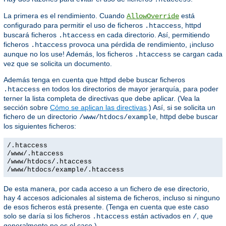
La primera es el rendimiento. Cuando
está
AllowOverride
configurado para permitir el uso de ficheros
, httpd
.htaccess
buscará ficheros
en cada directorio. Así, permitiendo
.htaccess
ficheros
provoca una pérdida de rendimiento, ¡incluso
.htaccess
aunque no los use! Además, los ficheros
se cargan cada
.htaccess
vez que se solicita un documento.
Además tenga en cuenta que httpd debe buscar ficheros
en todos los directorios de mayor jerarquía, para poder
.htaccess
terner la lista completa de directivas que debe aplicar. (Vea la
sección sobre
Cómo se aplican las directivas
.) Así, si se solicita un
fichero de un directorio
, httpd debe buscar
/www/htdocs/example
los siguientes ficheros:
/.htaccess
/www/.htaccess
/www/htdocs/.htaccess
/www/htdocs/example/.htaccess
De esta manera, por cada acceso a un fichero de ese directorio,
hay 4 accesos adicionales al sistema de ficheros, incluso si ninguno
de esos ficheros está presente. (Tenga en cuenta que este caso
solo se daría si los ficheros
están activados en
, que
.htaccess
/
generalmente no es el caso.).