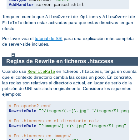
AddHandler
 server-parsed shtml
Tenga en cuenta que
y
AllowOverride Options
AllowOverride
deben estar activadas para que estas directivas tengan
FileInfo
efecto.
Por favor vea el
tutorial de SSI
para una explicación más completa
de server-side includes.
Reglas de Rewrite en ficheros .htaccess
Cuando use
en ficheros
, tenga en cuenta
RewriteRule
.htaccess
que el contexto directorio cambia las cosas un poco. En concreto,
las reglas son relativas al directorio actual, en lugar de serlo de la
petición de URI solicitada originalmente. Considere los siguientes
ejemplos:
# En apache2.conf
RewriteRule
"^/images/(.+)\.jpg"
"/images/$1.png"
# En .htaccess en el directorio raíz
RewriteRule
"^images/(.+)\.jpg"
"images/$1.png"
# En .htaccess en images/