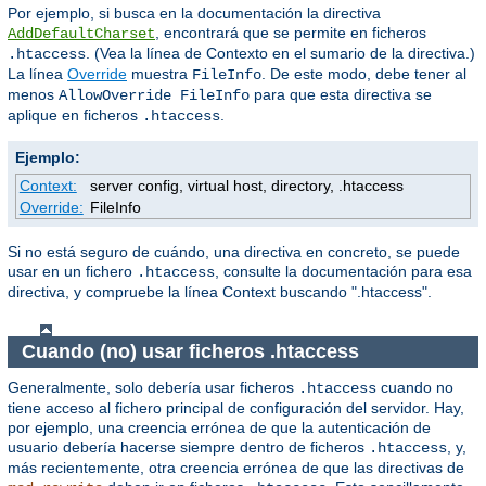
Por ejemplo, si busca en la documentación la directiva
, encontrará que se permite en ficheros
AddDefaultCharset
. (Vea la línea de Contexto en el sumario de la directiva.)
.htaccess
La línea
Override
muestra
. De este modo, debe tener al
FileInfo
menos
para que esta directiva se
AllowOverride FileInfo
aplique en ficheros
.
.htaccess
Ejemplo:
Context:
server config, virtual host, directory, .htaccess
Override:
FileInfo
Si no está seguro de cuándo, una directiva en concreto, se puede
usar en un fichero
, consulte la documentación para esa
.htaccess
directiva, y compruebe la línea Context buscando ".htaccess".
Cuando (no) usar ficheros .htaccess
Generalmente, solo debería usar ficheros
cuando no
.htaccess
tiene acceso al fichero principal de configuración del servidor. Hay,
por ejemplo, una creencia errónea de que la autenticación de
usuario debería hacerse siempre dentro de ficheros
, y,
.htaccess
más recientemente, otra creencia errónea de que las directivas de