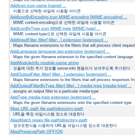
AddIcon
icon
name
[
name
] ...
이름으로 선택한 파일에 사용할 아이콘
AddIconByEncoding
icon
MIME-encoding
[
MIME-encoding
] ...
MIME content-encoding으로 선택한 파일에 사용할 아이콘
AddIconByType
icon
MIME-type
[
MIME-type
] ...
MIME content-type으로 선택한 파일에 사용할 아이콘
AddInputFilter
filter
[;
filter
...]
extension
[
extension
] ...
Maps filename extensions to the filters that will process client reques
AddLanguage
language-tag
extension
[
extension
] ...
Maps the given filename extension to the specified content language
AddModuleInfo
module-name
string
모듈에 대한 추가 정보를 server-info 핸들러가 보여주도록 추가한다
AddOutputFilter
filter
[;
filter
...]
extension
[
extension
] ...
Maps filename extensions to the filters that will process responses fr
AddOutputFilterByType
filter
[;
filter
...]
media-type
[
media-type
] ...
assigns an output filter to a particular media-type
AddType
media-type
extension
[
extension
] ...
Maps the given filename extensions onto the specified content type
Alias
URL-path
file-path
|
directory-path
URL을 특정 파일시스템 장소로 대응한다
AliasMatch
regex
file-path
|
directory-path
정규표현식을 사용하여 URL을 파일시스템 장소로 대응한다
AliasPreservePath OFF|ON