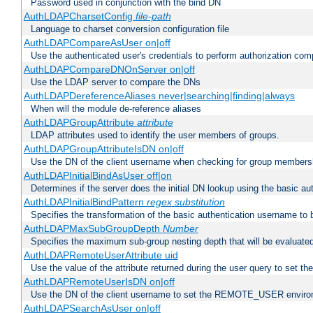
Password used in conjunction with the bind DN
AuthLDAPCharsetConfig
file-path
Language to charset conversion configuration file
AuthLDAPCompareAsUser on|off
Use the authenticated user's credentials to perform authorization co
AuthLDAPCompareDNOnServer on|off
Use the LDAP server to compare the DNs
AuthLDAPDereferenceAliases never|searching|finding|always
When will the module de-reference aliases
AuthLDAPGroupAttribute
attribute
LDAP attributes used to identify the user members of groups.
AuthLDAPGroupAttributeIsDN on|off
Use the DN of the client username when checking for group members
AuthLDAPInitialBindAsUser off|on
Determines if the server does the initial DN lookup using the basic a
AuthLDAPInitialBindPattern
regex
substitution
Specifies the transformation of the basic authentication username to
AuthLDAPMaxSubGroupDepth
Number
Specifies the maximum sub-group nesting depth that will be evaluated
AuthLDAPRemoteUserAttribute uid
Use the value of the attribute returned during the user query to se
AuthLDAPRemoteUserIsDN on|off
Use the DN of the client username to set the REMOTE_USER environ
AuthLDAPSearchAsUser on|off