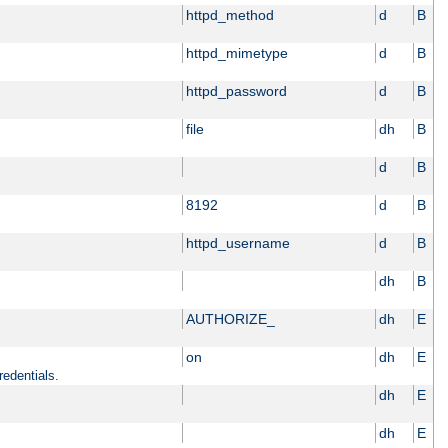
httpd_method
d
B
httpd_mimetype
d
B
httpd_password
d
B
file
dh
B
d
B
8192
d
B
httpd_username
d
B
dh
B
AUTHORIZE_
dh
E
on
dh
E
redentials.
dh
E
dh
E