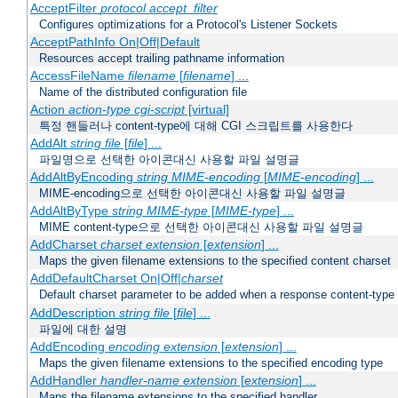
AcceptFilter
protocol
accept_filter
Configures optimizations for a Protocol's Listener Sockets
AcceptPathInfo On|Off|Default
Resources accept trailing pathname information
AccessFileName
filename
[
filename
] ...
Name of the distributed configuration file
Action
action-type
cgi-script
[virtual]
특정 핸들러나 content-type에 대해 CGI 스크립트를 사용한다
AddAlt
string
file
[
file
] ...
파일명으로 선택한 아이콘대신 사용할 파일 설명글
AddAltByEncoding
string
MIME-encoding
[
MIME-encoding
] ...
MIME-encoding으로 선택한 아이콘대신 사용할 파일 설명글
AddAltByType
string
MIME-type
[
MIME-type
] ...
MIME content-type으로 선택한 아이콘대신 사용할 파일 설명글
AddCharset
charset
extension
[
extension
] ...
Maps the given filename extensions to the specified content charset
AddDefaultCharset On|Off|
charset
Default charset parameter to be added when a response content-type
AddDescription
string file
[
file
] ...
파일에 대한 설명
AddEncoding
encoding
extension
[
extension
] ...
Maps the given filename extensions to the specified encoding type
AddHandler
handler-name
extension
[
extension
] ...
Maps the filename extensions to the specified handler