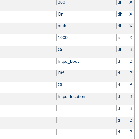
300
dh
X
On
dh
X
auth
dh
X
1000
s
X
On
dh
B
httpd_body
d
B
Off
d
B
Off
d
B
httpd_location
d
B
d
B
d
B
d
B