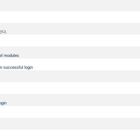
정한다.
vel modules
on successful login
ogin