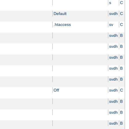
s
C
Default
svdh
C
.htaccess
sv
C
svdh
B
svdh
B
svdh
B
svdh
B
svdh
B
Off
svdh
C
svdh
B
svdh
B
svdh
B