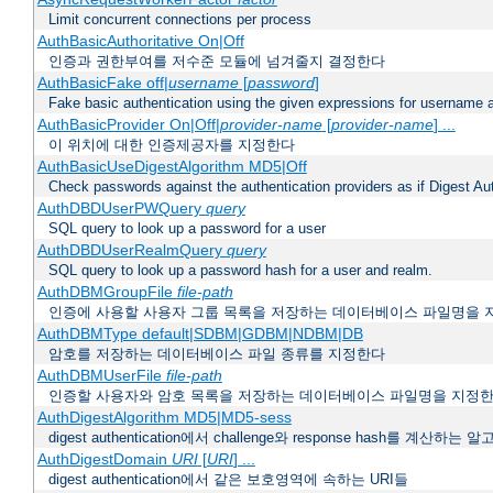
Limit concurrent connections per process
AuthBasicAuthoritative On|Off
인증과 권한부여를 저수준 모듈에 넘겨줄지 결정한다
AuthBasicFake off|
username
[
password
]
Fake basic authentication using the given expressions for username
AuthBasicProvider On|Off|
provider-name
[
provider-name
] ...
이 위치에 대한 인증제공자를 지정한다
AuthBasicUseDigestAlgorithm MD5|Off
Check passwords against the authentication providers as if Digest Aut
AuthDBDUserPWQuery
query
SQL query to look up a password for a user
AuthDBDUserRealmQuery
query
SQL query to look up a password hash for a user and realm.
AuthDBMGroupFile
file-path
인증에 사용할 사용자 그룹 목록을 저장하는 데이터베이스 파일명을 
AuthDBMType default|SDBM|GDBM|NDBM|DB
암호를 저장하는 데이터베이스 파일 종류를 지정한다
AuthDBMUserFile
file-path
인증할 사용자와 암호 목록을 저장하는 데이터베이스 파일명을 지정
AuthDigestAlgorithm MD5|MD5-sess
digest authentication에서 challenge와 response hash를 계산
AuthDigestDomain
URI
[
URI
] ...
digest authentication에서 같은 보호영역에 속하는 URI들