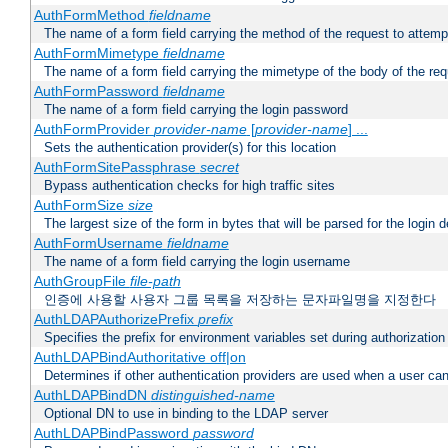
AuthFormMethod
fieldname
The name of a form field carrying the method of the request to attemp
AuthFormMimetype
fieldname
The name of a form field carrying the mimetype of the body of the req
AuthFormPassword
fieldname
The name of a form field carrying the login password
AuthFormProvider
provider-name
[
provider-name
] ...
Sets the authentication provider(s) for this location
AuthFormSitePassphrase
secret
Bypass authentication checks for high traffic sites
AuthFormSize
size
The largest size of the form in bytes that will be parsed for the login d
AuthFormUsername
fieldname
The name of a form field carrying the login username
AuthGroupFile
file-path
인증에 사용할 사용자 그룹 목록을 저장하는 문자파일명을 지정한다
AuthLDAPAuthorizePrefix
prefix
Specifies the prefix for environment variables set during authorization
AuthLDAPBindAuthoritative off|on
Determines if other authentication providers are used when a user can
AuthLDAPBindDN
distinguished-name
Optional DN to use in binding to the LDAP server
AuthLDAPBindPassword
password