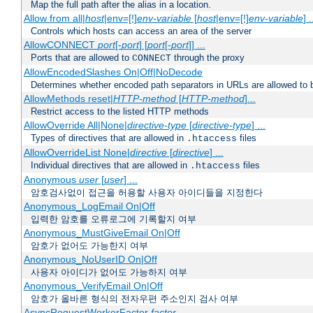
Map the full path after the alias in a location.
Allow from all|
host
|env=[!]
env-variable
[
host
|env=[!]
env-variable
] .
Controls which hosts can access an area of the server
AllowCONNECT
port
[-
port
] [
port
[-
port
]] ...
Ports that are allowed to
through the proxy
CONNECT
AllowEncodedSlashes On|Off|NoDecode
Determines whether encoded path separators in URLs are allowed to 
AllowMethods reset|
HTTP-method
[
HTTP-method
]...
Restrict access to the listed HTTP methods
AllowOverride All|None|
directive-type
[
directive-type
] ...
Types of directives that are allowed in
files
.htaccess
AllowOverrideList None|
directive
[
directive
] ...
Individual directives that are allowed in
files
.htaccess
Anonymous
user
[
user
] ...
암호검사없이 접근을 허용할 사용자 아이디들을 지정한다
Anonymous_LogEmail On|Off
입력한 암호를 오류로그에 기록할지 여부
Anonymous_MustGiveEmail On|Off
암호가 없어도 가능한지 여부
Anonymous_NoUserID On|Off
사용자 아이디가 없어도 가능하지 여부
Anonymous_VerifyEmail On|Off
암호가 올바른 형식의 전자우편 주소인지 검사 여부
AsyncRequestWorkerFactor
factor