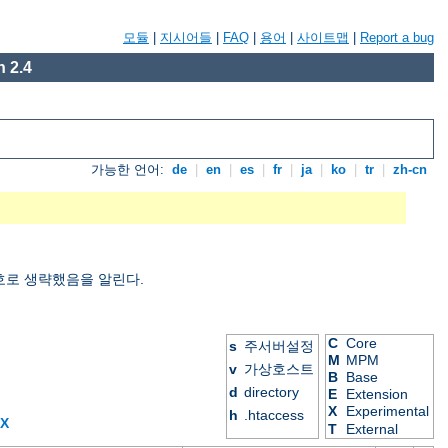
모듈
|
지시어들
|
FAQ
|
용어
|
사이트맵
|
Report a bug
 2.4
가능한 언어:
de
|
en
|
es
|
fr
|
ja
|
ko
|
tr
|
zh-cn
호로 생략했음을 알린다.
C
Core
s
주서버설정
M
MPM
v
가상호스트
B
Base
d
directory
E
Extension
X
Experimental
h
.htaccess
X
T
External