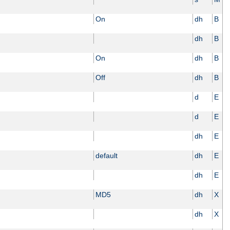
On
dh
B
dh
B
On
dh
B
Off
dh
B
d
E
d
E
dh
E
default
dh
E
dh
E
MD5
dh
X
dh
X