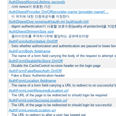
AuthDigestNonceLifetime
seconds
서버 nonce가 유효한 기간
AuthDigestProvider On|Off|
provider-name
[
provider-name
] ...
이 위치에 대한 인증제공자를 지정한다
AuthDigestQop none|auth|auth-int [auth|auth-int]
digest authentication가 사용할 보호수준(quality-of-protection)을 지
AuthDigestShmemSize
size
클라이언트를 추적하기위해 할당하는 공유메모리량
AuthFormAuthoritative On|Off
Sets whether authorization and authentication are passed to lower le
AuthFormBody
fieldname
The name of a form field carrying the body of the request to attempt 
AuthFormDisableNoStore On|Off
Disable the CacheControl no-store header on the login page
AuthFormFakeBasicAuth On|Off
Fake a Basic Authentication header
AuthFormLocation
fieldname
The name of a form field carrying a URL to redirect to on successful l
AuthFormLoginRequiredLocation
url
The URL of the page to be redirected to should login be required
AuthFormLoginSuccessLocation
url
The URL of the page to be redirected to should login be successful
AuthFormLogoutLocation
uri
The URL to redirect to after a user has logged out