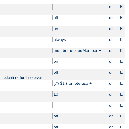
s
E
off
dh
E
on
dh
E
always
dh
E
member uniqueMember +
dh
E
on
dh
E
off
dh
E
credentials for the server
(.*) $1 (remote use +
dh
E
10
dh
E
dh
E
off
dh
E
off
dh
E