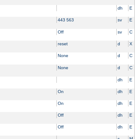
dh
E
443 563
sv
E
Off
sv
C
reset
d
X
None
d
C
None
d
C
dh
E
On
dh
E
On
dh
E
Off
dh
E
Off
dh
E
s
M