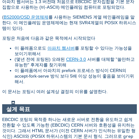
아파치 웹서버는 1.3 버전때 처음으로 EBCDIC 문자집합을 기본 문자
집합으로 사용하는 (비-ASCII) 메인플레임 컴퓨터로 포팅되었다.
(
BS2000/OSD 운영체제
를 사용하는 SIEMENS 계열 메인플레임을 말
한다. 이 메인플레임 운영체제에는 현재 SVR4계열의 POSIX 하위시스
템이 있다).
포팅은 처음에 다음과 같은 목적에서 시작되었다
이 플레폼으로도
아파치 웹서버
를 포팅할 수 있다는 가능성을
보이기위해서
(몇년 전에 포팅된) 오래된
CERN-3.0
서버를 대체할 "쓸만하고
유능한" 후계자를 찾기위해
이 플레폼에서 아파치의 prefork 프로세스 방식이 CERN의
accept-fork-serve 방식 보다 5배 이상 성능이 좋음을 보이기위
해서.
이 문서는 포팅시 여러 설계상 결정의 이유를 설명한다.
설계 목표
EBCDIC 포팅의 목적중 하나는 새로운 서버로 전환을 유도하고 쉽게
전환할 수 있도록 가능한 (EBCDIC) CERN 서버와 호환성을 유지하는
것이다. 그래서 HTML 문서가 (이전 CERN 서버가 인식하는 유일한 형
식인) ASCII와 (POSIX 하위시스템의 기본 문서 형식. 그러므로
grep