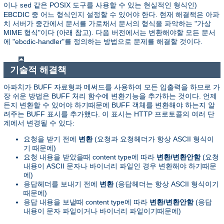
이나
같은 POSIX 도구를 사용할 수 있는 현실적인 형식인)
sed
EBCDIC 중 어느 형식인지 설정할 수 있어야 한다. 현재 해결책은 아파
치 서버가 중간에서 문서를 가로채서 문서의 형식을 파악하는 "가상
MIME 형식"이다 (아래 참고). 다음 버전에서는 변환해야할 모든 문서
에 "ebcdic-handler"를 정의하는 방법으로 문제를 해결할 것이다.
기술적 해결책
아파치가 BUFF 자료형과 메써드를 사용하여 모든 입출력을 하므로 가
장 쉬운 방법은 BUFF 처리 함수에 변환기능을 추가하는 것이다. 언제
든지 변환할 수 있어야 하기때문에 BUFF 객체를 변환해야 하는지 알
려주는 BUFF 표시를 추가했다. 이 표시는 HTTP 프로토콜의 여러 단
계에서 변경될 수 있다:
요청을 받기 전에
변환
(요청과 요청헤더가 항상 ASCII 형식이
기 때문에)
요청 내용을 받았을때 content type에 따라
변환/변환안함
(요청
내용이 ASCII 문자나 바이너리 파일인 경우 변환해야 하기때문
에)
응답헤더를 보내기 전에
변환
(응답헤더는 항상 ASCII 형식이기
때문에)
응답 내용을 보낼때 content type에 따라
변환/변환안함
(응답
내용이 문자 파일이거나 바이너리 파일이기때문에)