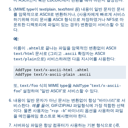
(MIME type이 text/plain, text/html
등
) 내용이 일반 문자인 문서
를 암묵적으로 ASCII로 변환하거나, (사용자에게 빠르게 서비스
하기위해 미리 문서를 ASCII 형식으로 저장하였거나 NFS로 마
운트한 디렉토리에 파일이 있는 경우) 변환없이 서비스할 수 있
다.
예:
이름이
로 끝나는 파일을 암묵적인 변환없이 ASCII
.ahtml
문서로 (그리고
확장자는 ASCII
text/html
.ascii
으로) 서비스하려면 다음 지시어를 사용한다:
text/plain
AddType text/x-ascii-html .ahtml
AddType text/x-ascii-plain .ascii
또,
식의 MIME type을
"
text/foo
AddType
text/x-ascii-
" 설정하여 "일반 ASCII"로 서비스할 수 있다.
foo
내용이 일반 문자가 아닌 문서는 변환없이 항상 "바이너리"로 서
비스한다.
예를 들어
, GIF/ZIP/AU 파일형식에 가장 적합한 선택
이다. 물론 사용자는 "
" 바이너리 옵션을 사용하여 파일
rcp -b
을 메인플레임 호스트로 복사했어야 한다.
서버파싱 파일은 항상 컴퓨터가 사용하는 기본 형식으로 (
즉
,