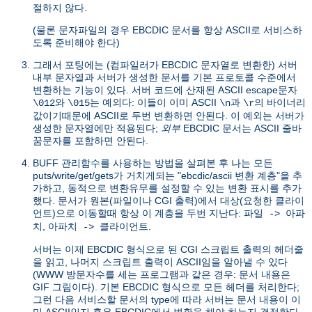
절하지 않다.
(물론 문자파일의 경우 EBCDIC 문서를 항상 ASCII로 서비스하
도록 준비해야 한다)
그래서 포팅에는 (컴파일러가 EBCDIC 문자열로 변환한) 서버
내부 문자열과 서버가 생성한 문서를 기본 프로토콜 수준에서
변환하는 기능이 있다. 서버 코드에 산재된 ASCII escape문자
와
는 예외다: 이들이 이미 ASCII
과
의 바이너리
\012
\015
\n
\r
값이기때문에 ASCII로 두번 변환하면 안된다. 이 예외는 서버가
생성한 문자열에만 적용된다;
외부
EBCDIC 문서는 ASCII 줄바
꿈문자를 포함하면 안된다.
BUFF 관리함수를 사용하는 방법을 살펴본 후 나는 모든
puts/write/get/gets가 거치게되는 "ebcdic/ascii 변환 계층"을 추
가하고, 동적으로 변환유무를 설정할 수 있는 변환 표시를 추가
했다. 문서가 원본(파일이나 CGI 출력)에서 대상(요청한 클라이
언트)으로 이동할때 항상 이 계층을 두번 지난다:
파일 -> 아파
,
.
치
아파치 -> 클라이언트
서버는 이제 EBCDIC 형식으로 된 CGI 스크립트 출력의 헤더줄
을 읽고, 나머지 스크립트 출력이 ASCII임을 알아낼 수 있다
(WWW 방문자수를 세는 프로그램과 같은 경우: 문서 내용은
GIF 그림이다). 기본 EBCDIC 형식으로 모든 헤더를 처리한다;
그런 다음 서비스할 문서의 type에 따라 서버는 문서 내용이 이
미 ASCII인지 혹은 EBCDIC에서 변환을 해야 하는지 결정한다.