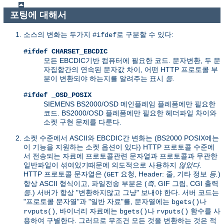
포팅에 대해서
소스의 변화는 두가지
로 구분할 수 있다:
#ifdef
#ifdef CHARSET_EBCDIC
모든 EBCDIC기반 컴퓨터에 필요한 코드. 문자변환, 두 문
자집합간의 연속된 문자값 차이, 어떤 HTTP 프로토콜 부
분이 변환되야 하는지를 알려주는 표시
등.
#ifdef _OSD_POSIX
SIEMENS BS2000/OSD 메인플레임 플레폼에만 필요한
코드. BS2000/OSD 플레폼에만 필요한 헤더파일 차이와
소켓 구현 문제를 다룬다.
소켓 수준에서 ASCII와 EBCDIC간 변화는 (BS2000 POSIX에는
이 기능을 지원하는 소켓 옵션이 있다) HTTP 프로토콜 수준에
서 전송되는 자료에 프로토콜관련 문자열과 프로토콜과 무관한
일반파일이 섞여있기때문에 의도적으로 사용하지
않았다
.
HTTP 프로토콜 문자열은 (
요청, Header: 줄, 기타 정보
등.
)
GET
항상 ASCII 형식이고, 파일전송 부분은 (
즉
, GIF 그림, CGI 출력
등.
) 서버가 항상 "변환하지않고 그냥" 보내야 한다. 서버 코드는
"프로토콜 문자열"과 "일반 자료"를, 문자열에는
나
bgets()
, 바이너리 자료에는
나
함수를 사
rvputs()
bgets()
rvputs()
용하여 구별한다. 그러므로 무조건 모든 것을 변환하는 것은 적