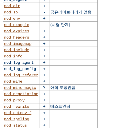
+
mod_dir
-
공유라이브러리가 없음
mod_so
+
mod_env
-
(시험 단계)
mod_example
+
mod_expires
+
mod_headers
+
mod_imagemap
+
mod_include
+
mod_info
+
mod_log_agent
+
mod_log_config
+
mod_log_referer
+
mod_mime
?
아직 포팅안됨
mod_mime_magic
+
mod_negotiation
+
mod_proxy
+
테스트안됨
mod_rewrite
+
mod_setenvif
+
mod_speling
+
mod_status